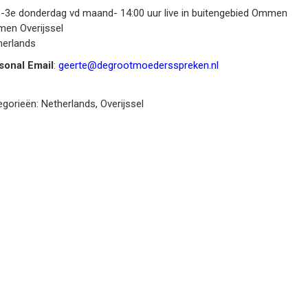
: -3e donderdag vd maand- 14:00 uur live in buitengebied Ommen
men
Overijssel
herlands
sonal Email
:
geerte@degrootmoedersspreken.nl
egorieën:
Netherlands
,
Overijssel