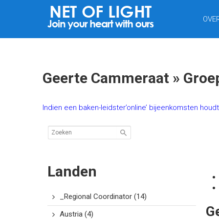
NET
OVE
VAN
LICHT
Geerte Cammeraat » Groeps
Indien een baken-leidster’online’ bijeenkomsten houd
Landen
_Regional Coordinator
(14)
G
Austria
(4)