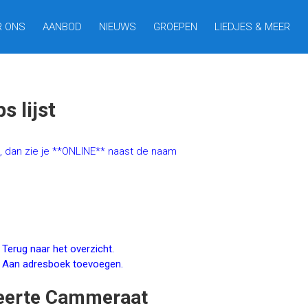
R ONS
AANBOD
NIEUWS
GROEPEN
LIEDJES & MEER
 lijst
t, dan zie je **ONLINE** naast de naam
Terug naar het overzicht.
Aan adresboek toevoegen.
eerte
Cammeraat