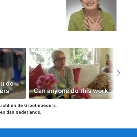
ou do
Wh
ers
Can anyone do this work
say
 Licht en de Grootmoeders.
ies dan nederlands.