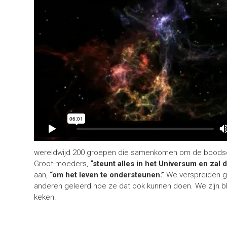
wereldwijd 200 groepen die samenkomen om de boodsch
Groot-moeders,
“steunt alles in het Universum en zal
aan,
“om het leven te ondersteunen.”
We verspreiden g
anderen geleerd hoe ze dat ook kunnen doen. We zijn b
keken.