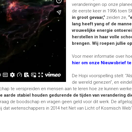
veranderingen op onze plane
de eerste keer in 1996 toen 
in groot gevaar,”
zeiden ze,
“
lang heeft yang of de manne
vrouwelijke energie ontoere
herstellen in haar volle sch
brengen. Wij roepen jullie op
Voor meer informatie over h
hier om onze Nieuwsbrief t
De Hopi voorspelling stelt: “
de wereld genezen”, en einde
ap te verspreiden en mensen aan te leren hoe ze kunnen werken
 de aarde stabiel houden gedurende de tijden van verandering d
raag de boodschap en vragen geen geld voor dit werk. De afgelo
lij dat wetenschappers in 2014 het Net van Licht of Kosmisch We