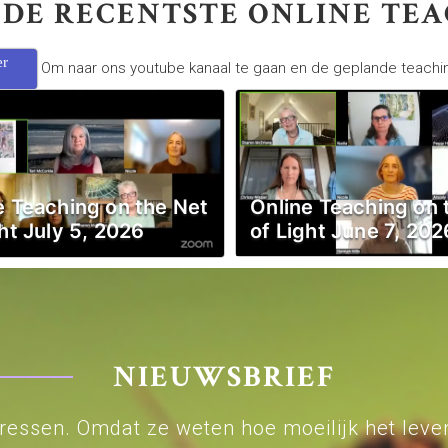
 DE RECENTSTE ONLINE TE
er
Om naar ons youtube kanaal te gaan en de geplande teachin
e Teaching on the Net
Online Teaching on 
ht July 5, 2026
of Light June 7, 202
NIEUWSBRIEF
aressen. Omdat ze weten hoe moeilijk het leve