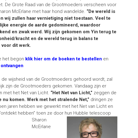
et. De Grote Raad van de Grootmoeders verscheen voor
Sharon McErlane met haar hond wandelde.
“De wereld is
en wij zullen haar vernietiging niet toestaan. Veel te
lijke energie de aarde gedomineerd, waardoor
ikend en zwak werd. Wij zijn gekomen om Yin terug te
oonheid/kracht en de wereld terug in balans te
 voor dit werk.
oe het begon
klik hier om de boeken te bestellen
en
e ontvangen
Als de wijsheid van de Grootmoeders gehoord wordt, zal
lijk zijn de Grootmoeders gekomen. Vandaag zijn er
 met het Net van Licht.
“Het Net van Licht,”
zeggen de
ie nu komen. Werk met het stralende Net,”
dringen ze
pen jaren hebben we gewerkt met het Net van Licht en
b“ontdekt hebben” toen ze door hun Hubble telescoop
Sharon
McErlane