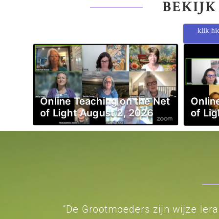
BEKIJK
klik hi
Online Teaching on the Net
Onlin
of Light August 2, 2026
of Lig
“De Grootmoeders zijn wijze ler