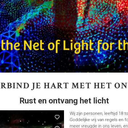
RBIND JE HART MET HET O
Rust en ontvang het licht
Wij zijn personen, leeftijd 18 
Goddelijke vrij van regels en 
meer vreugde in ons leven, en 