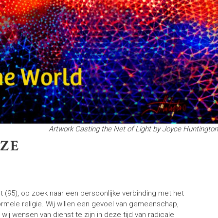
Artwork Casting the Net of Light by Joyce Huntington
NZE
tot (95), op zoek naar een persoonlijke verbinding met het
formele religie. Wij willen een gevoel van gemeenschap,
wij wensen van dienst te zijn in deze tijd van radicale