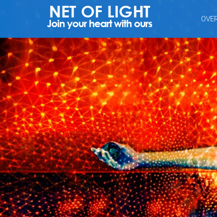
NET
OVE
VAN
LICHT