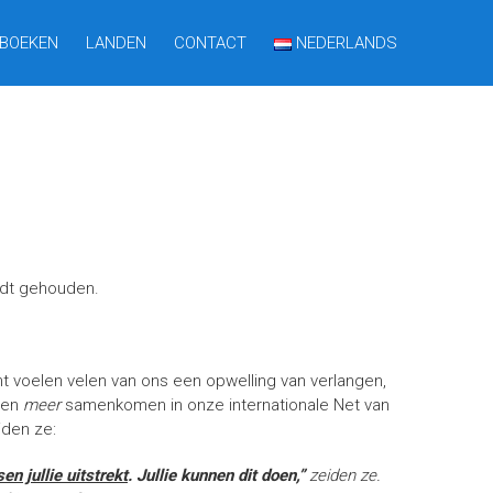
BOEKEN
LANDEN
CONTACT
NEDERLANDS
rdt gehouden.
t voelen velen van ons een opwelling van verlangen,
 en
meer
samenkomen in onze internationale Net van
iden ze:
n jullie uitstrekt
. Jullie kunnen dit doen,”
zeiden ze.