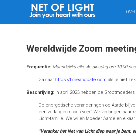
NET
OVE
VAN
LICHT
Wereldwijde Zoom meetin
Frequentie:
Maandelijks elke 4e dinsdag om 10:00 pacif
Ga naar
https://timeanddate.com
als je niet z
Beschrijving:
In april 2023 hebben de Grootmoeder
De energetische veranderingen op Aarde blijven
een verlangen naar
‘meer’.
We verlangen naar
m
Licht-familie. We willen Moeder Aarde en elkaa
“
Veranker het Net van Licht diep waar je bent,
e