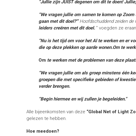
“Jullie zijn JUIST degenen om dit te doen! Jull
“We vragen jullie om samen te komen op Zoom om 
gaan met dit doel?'”
Hoofdschuddend zeiden de
leiders creëren met dit doel.
” voegden ze eraan
“Nu is het tijd om voor het Al te werken en
er vo
die op deze plekken op aarde wonen.Om
te werk
Om
te werken met de problemen van deze plaatse
“We vragen jullie om als groep minstens één ke
groepen die met specifieke gebieden of kwestie
verder brengen.
“Begin hiermee en wij zullen je begeleiden.”
Alle bijeenkomsten van deze
“Global Net of Light Z
gelezen te hebben.
Hoe meedoen?