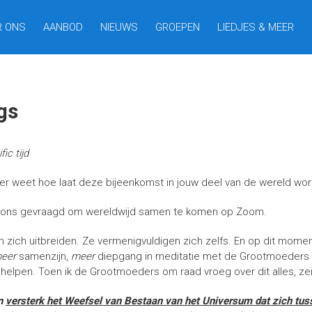
R ONS
AANBOD
NIEUWS
GROEPEN
LIEDJES & MEER
gs
ic tijd
eker weet hoe laat deze bijeenkomst in jouw deel van de wereld wo
s ons gevraagd om wereldwijd samen te komen op Zoom.
 zich uitbreiden. Ze vermenigvuldigen zich zelfs. En op dit momen
eer
samenzijn,
meer
diepgang in meditatie met de Grootmoeders
r helpen. Toen ik de Grootmoeders om raad vroeg over dit alles, ze
n
versterk het Weefsel van Bestaan van het Universum dat zich tusse