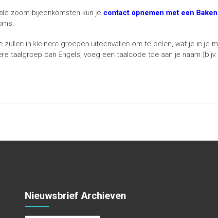
bale zoom-bijeenkomsten kun je
contact opnemen met een Baken-
ooms.
 zullen in kleinere groepen uiteenvallen om te delen, wat je in je m
 taalgroep dan Engels, voeg een taalcode toe aan je naam (bijv. F
Nieuwsbrief Archieven