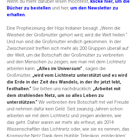
Wenn du mehr darüber lesen möchtest,
klicke hier, um die
Bücher zu bestellen
und hier,
um den Newsletter zu
erhalten.
Eine Prophezeiung der Hopi Indianer besagt: „Wenn die
Weisheit der Großmütter gehört wird, wird die Welt heilen.“
Und nun sind die Großmütter endlich gekommen. In der
Zwischenzeit treffen sich mehr als 200 Gruppen überall auf
der Welt, um die Botschaft der Großmütter zu verbreiten
und den Menschen zu zeigen, wie man mit dem Lichtnetz
arbeiten kann.
„Alles im Universum“
, sagen die
Großmütter,
„wird vom Lichtnetz unterstützt und es wird
die Erde in der Zeit des Wandels, in der ihr jetzt lebt,
festhalten.“
Sie bitten uns nachdrücklich:
„Arbeitet mit
dem strahlenden Netz, um so alles Leben zu
unterstützen.“
Wir verbreiten ihre Botschaft mit viel Freude
und nehmen dafür kein Geld. Seit zwanzig Jahren schon
arbeiten wir mit dem Lichtnetz und zeigen anderen, wie
das geht. Daher waren wir mehr als erfreut, als 2014
Wissenschaftler das Lichtnetz oder, wie sie es nennen, das
Kosmische Netz Dank dem Hubble Teleskop ‚entdeckten‘.