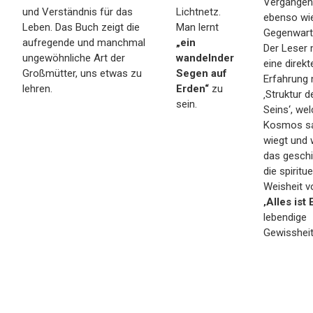
Vergangen
und Verständnis für das
Lichtnetz.
ebenso wie
Leben. Das Buch zeigt die
Man lernt
Gegenwart 
aufregende und manchmal
„ein
Der Leser
ungewöhnliche Art der
wandelnder
eine direkt
Großmütter, uns etwas zu
Segen auf
Erfahrung 
lehren.
Erden“
zu
‚Struktur d
sein.
Seins‘, we
Kosmos s
wiegt und
das geschi
die spiritue
Weisheit v
‚Alles ist 
lebendige
Gewissheit