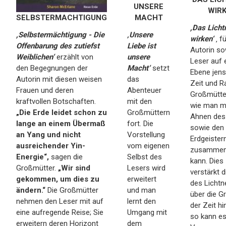
UNSERE
WIR
SELBSTERMACHTIGUNG
MACHT
,Das Licht
,Selbstermächtigung - Die
‚Unsere
wirken‘
‚ f
Offenbarung des zutiefst
Liebe ist
Autorin so
Weiblichen‘
erzählt von
unsere
Leser auf 
den Begegnungen der
Macht‘
setzt
Ebene jens
Autorin mit diesen weisen
das
Zeit und R
Frauen und deren
Abenteuer
Großmütter
kraftvollen Botschaften.
mit den
wie man m
„Die Erde leidet schon zu
Großmüttern
Ahnen des
lange an einem Übermaß
fort. Die
sowie den
an Yang und nicht
Vorstellung
Erdgeister
ausreichender Yin-
vom eigenen
zusammen
Energie“,
sagen die
Selbst des
kann. Dies
Großmütter.
„Wir sind
Lesers wird
verstärkt d
gekommen, um dies zu
erweitert
des Lichtn
ändern.“
Die Großmütter
und man
über die G
nehmen den Leser mit auf
lernt den
der Zeit h
eine aufregende Reise; Sie
Umgang mit
so kann es
erweitern deren Horizont
dem