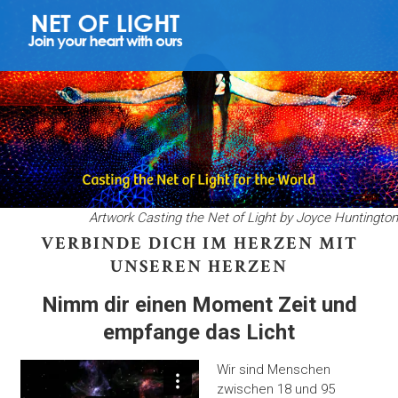
L
I
C
H
T
N
E
T
Artwork Casting the Net of Light by Joyce Huntington
Z
VERBINDE DICH IM HERZEN MIT
UNSEREN HERZEN
Nimm dir einen Moment Zeit und
empfange das Licht
Wir sind Menschen
zwischen 18 und 95