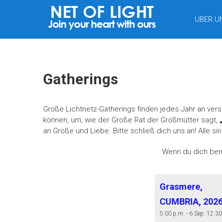
LICHTNETZ
ÜBER U
Gatherings
Große Lichtnetz-Gatherings finden jedes Jahr an ver
können, um, wie der Große Rat der Großmütter sagt,
an Größe und Liebe. Bitte schließ dich uns an! Alle si
Wenn du dich beru
Grasmere,
CUMBRIA, 202
5:00 p.m. - 6 Sep. 12:3