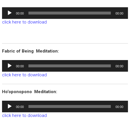
Audiospeler
00:00
00:00
click here to download
Fabric of Being Meditation:
Audiospeler
00:00
00:00
click here to download
Ho’oponopono Meditation:
Audiospeler
00:00
00:00
click here to download