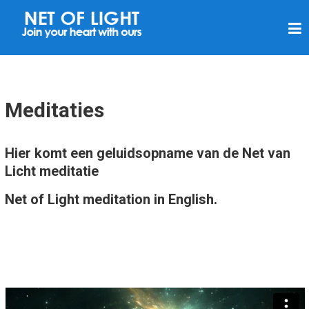
N
E
T
V
A
Meditaties
N
L
Hier komt een geluidsopname van de Net van
I
Licht meditatie
C
Net of Light meditation in English.
H
T