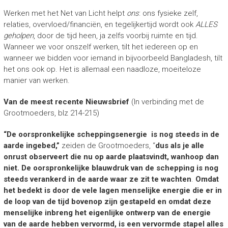
Werken met het Net van Licht helpt
ons
: ons fysieke zelf,
relaties, overvloed/financiën, en tegelijkertijd wordt ook
ALLES
geholpen
, door de tijd heen, ja zelfs voorbij ruimte en tijd.
Wanneer we voor onszelf werken, tilt het iedereen op en
wanneer we bidden voor iemand in bijvoorbeeld Bangladesh, tilt
het ons ook op. Het is allemaal een naadloze, moeiteloze
manier van werken.
Van de meest recente Nieuwsbrief
(In verbinding met de
Grootmoeders, blz 214-215)
“De oorspronkelijke scheppingsenergie is nog steeds in de
aarde ingebed,”
zeiden de Grootmoeders, “
dus als je alle
onrust observeert die nu op aarde plaatsvindt, wanhoop dan
niet.
De oorspronkelijke blauwdruk van de schepping is nog
steeds verankerd in de aarde waar ze zit te wachten
.
Omdat
het bedekt is door de vele lagen menselijke energie die er in
de loop van de tijd bovenop zijn gestapeld en omdat deze
menselijke inbreng het eigenlijke ontwerp van de energie
van de aarde hebben vervormd, is een vervormde stapel alles