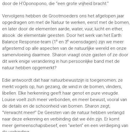
door de H’Oponopono, die “een grote vrijheid bracht.”
Vervolgens hebben de Grootmoeders ons het afgelopen jaar
opgedragen om met de Natuur te werken, eerst met de bomen,
en later door de elementen aarde, water, vuur, lucht en ether,
alsook de elementale geesten. Door het werk van het Earth
e
e
Balance Response-team (1
en 3
woensdagen) zijn we meer
afgestemd op alle aspecten van de natuurlijke wereld en onze
samenvloeiing daarmee. Sharon vraagt onze gasten of ze door
dit werk enige verandering in hun persoonlijke band met de
natuur hebben opgemerkt?
Edie antwoordt dat haar natuurbewustzijn is toegenomen; ze
merkt vogels op, hun gezang, de wind in de bomen, vlinders,
libellen. Elke herkenning geeft haar genot en pure vreugde.
Louise voelt zich meer verbonden, en meer bewust, vooral van
de details en de schoonheid van bomen. Sharon zegt,
“Verwacht meer!” De Geesten van de natuur hebben verlangd
naar deze erkenning en verbinding dat we één zijn. Er komt
meer gemeenschapsbesef, een “weten” en een verdieping van
de verbinding.