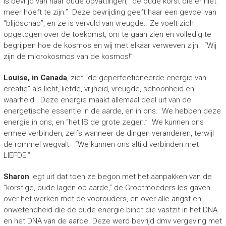
is bevrijd van haar oude opvattingen, “de oude korst die er niet
meer hoeft te zijn.” Deze bevrijding geeft haar een gevoel van
“blijdschap”, en ze is vervuld van vreugde. Ze voelt zich
opgetogen over de toekomst, om te gaan zien en volledig te
begrijpen hoe de kosmos en wij met elkaar verweven zijn. “Wij
zijn de microkosmos van de kosmos!”
Louise, in Canada
, ziet “de geperfectioneerde energie van
creatie” als licht, liefde, vrijheid, vreugde, schoonheid en
waarheid. Deze energie maakt allemaal deel uit van de
energetische essentie in de aarde, en in ons. We hebben deze
energie in ons, en “het IS de grote zegen.” We kunnen ons
ermee verbinden, zelfs wanneer de dingen veranderen, terwijl
de rommel wegvalt. “We kunnen ons altijd verbinden met
LIEFDE.”
Sharon
legt uit dat toen ze begon met het aanpakken van de
“korstige, oude lagen op aarde,” de Grootmoeders les gaven
over het werken met de voorouders, en over alle angst en
onwetendheid die de oude energie bindt die vastzit in het DNA
en het DNA van de aarde. Deze werd bevrijd dmv vergeving met