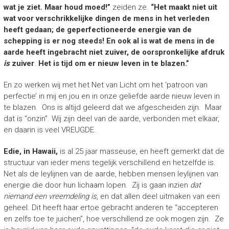
wat je ziet. Maar houd moed!”
zeiden ze.
“Het maakt niet uit
wat voor verschrikkelijke dingen de mens in het verleden
heeft gedaan; de geperfectioneerde energie van de
schepping is er nog steeds!
En ook al is wat de mens in de
aarde heeft ingebracht niet zuiver, de oorspronkelijke afdruk
is
zuiver
.
Het is tijd om er nieuw leven in te blazen.”
En zo werken wij met het Net van Licht om het ‘patroon van
perfectie’ in mij en jou en in onze geliefde aarde nieuw leven in
te blazen. Ons is altijd geleerd dat we afgescheiden zijn. Maar
dat is “onzin”. Wij zijn deel van de aarde, verbonden met elkaar,
en daarin is veel VREUGDE.
Edie, in Hawaii,
is al 25 jaar masseuse, en heeft gemerkt dat de
structuur van ieder mens tegelijk verschillend en hetzelfde is.
Net als de leylijnen van de aarde, hebben mensen leylijnen van
energie die door hun lichaam lopen. Zij is gaan inzien
dat
niemand een vreemdeling is
, en dat allen deel uitmaken van een
geheel. Dit heeft haar ertoe gebracht anderen te “accepteren
en zelfs toe te juichen”, hoe verschillend ze ook mogen zijn. Ze