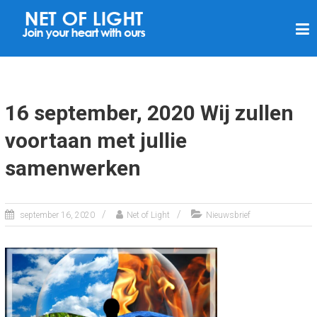
N
E
T
V
A
16 september, 2020 Wij zullen
N
voortaan met jullie
L
samenwerken
I
C
H
september 16, 2020
Net of Light
Nieuwsbrief
T