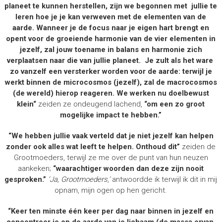
planeet te kunnen herstellen, zijn we begonnen met jullie te
leren hoe je je kan verweven met de elementen van de
aarde. Wanneer je de focus naar je eigen hart brengt en
opent voor de groeiende harmonie van de vier elementen in
jezelf, zal jouw toename in balans en harmonie zich
verplaatsen naar die van jullie planeet. Je zult als het ware
zo vanzelf een versterker worden voor de aarde: terwijl je
werkt binnen de microcosmos (jezelf), zal de macrocosmos
(de wereld) hierop reageren. We werken nu doelbewust
klein“
zeiden ze ondeugend lachend,
“om een zo groot
mogelijke impact te hebben.”
“We hebben jullie vaak verteld dat je niet jezelf kan helpen
zonder ook alles wat leeft te helpen. Onthoud dit”
zeiden de
Grootmoeders, terwijl ze me over de punt van hun neuzen
aankeken;
“waarachtiger woorden dan deze zijn nooit
gesproken.”
‘Ja, Grootmoeders,’
antwoordde ik terwijl ik dit in mij
opnam, mijn ogen op hen gericht.
“Keer ten minste één keer per dag naar binnen in jezelf en
concentreer je op de aarde van je lichaam (de massa ervan,