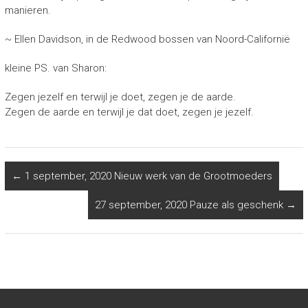
manieren.
~ Ellen Davidson, in de Redwood bossen van Noord-Californië
kleine PS. van Sharon:
Zegen jezelf en terwijl je doet, zegen je de aarde.
Zegen de aarde en terwijl je dat doet, zegen je jezelf.
←
1 september, 2020 Nieuw werk van de Grootmoeders
27 september, 2020 Pauze als geschenk
→