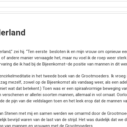
derland
derland,” zei hij. “Ten eerste besloten ik en mijn vrouw om opnieuw e
of andere manier vervaagde het, maar nu voel ik de roep weer sterk e
rvaring die ik had bij de Bijeenkomst–de positie van mannen in dit wer
irkelmeditatie in het tweede boek van de Grootmoeders. Ik vroeg 
Ik zag mezelf, zowel op de Bijeenkomst als vandaag weer, als een a
niet wat dat betekent.) Toen was er een spiraalvormige beweging van
 verschenen er allerlei soorten mannen, allemaal in vol ornaat. Oorl
lde de pijn van die veldslagen toen en het leek erop dat de mannen vas
van Stenen met mij en samen werden we omarmd door de Grootmoeder
jk bevrijd waren van de last van de strijd. Het was duidelijk dat we 
kring van mannen en vrouwen met de Grootmoeders.