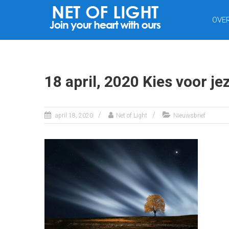
NET
OVE
VAN
LICHT
18 april, 2020 Kies voor j
april 18, 2020
Net of Light
Nieuwsbrief