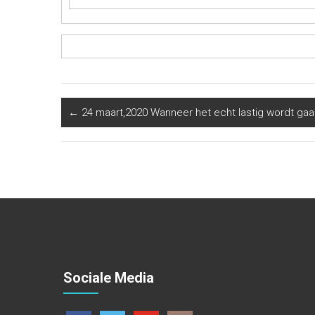
←
24 maart,2020 Wanneer het echt lastig wordt ga
Sociale Media