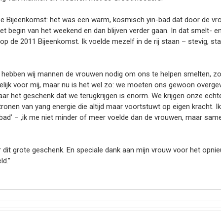
e Bijeenkomst: het was een warm, kosmisch yin-bad dat door de vro
 het begin van het weekend en dan blijven verder gaan. In dat smelt- 
op de 2011 Bijeenkomst. Ik voelde mezelf in de rij staan – stevig, s
 hebben wij mannen de vrouwen nodig om ons te helpen smelten, zo
elijk voor mij, maar nu is het wel zo: we moeten ons gewoon overgeve
het geschenk dat we terugkrijgen is enorm. We krijgen onze echte m
ronen van yang energie die altijd maar voortstuwt op eigen kracht. I
in-bad’ – ,ik me niet minder of meer voelde dan de vrouwen, maar sa
dit grote geschenk. En speciale dank aan mijn vrouw voor het opnie
d.”