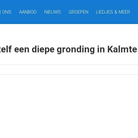
R ONS
AANBOD
NIEUWS
GROEPEN
LIEDJES & MEER
ezelf een diepe gronding in Kalmte