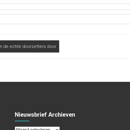
an de echte doorzetters door
Nieuwsbrief Archieven
Nieuwsbrief