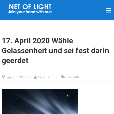
L
I
C
H
T
17. April 2020 Wähle
N
Gelassenheit und sei fest darin
E
geerdet
T
Z
April 17, 2020
Net of Light
Newsletter