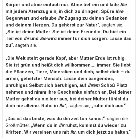
Körper und atme einfach nur. Atme tief ein und lade
Sie
mit jedem Atemzug ein, in dich zu dringen. Spüre
Ihre
Gegenwart und erlaube
Ihr
Zugang zu deinen Gedanken
und deinem Herzen. Du gehörst zur Natur“
, sagten sie.
„Sie ist deine Mutter. Sie ist deine Freundin. Du bist ein
Teil von
Ihr
und
Sie
wird immer für dich sorgen. Lasse das
zu“
, sagten sie.
„Die Welt steht gerade Kopf, aber Mutter Erde ist ruhig.
Sie ist grün und heißt dich willkommen…. immer. Sie liebt
die Pflanzen, Tiere, Mineralien und dich; selbst dich – du
armer, gehetzter Mensch. Lasse dein bangendes,
unruhiges Selbst sich beruhigen, auf
Ihrem
Schoß Platz
nehmen und nimm ihre Geschenke einfach an. Bei deiner
Mutter gehst du nie leer aus, bei deiner Mutter fühlst du
dich nie alleine. Ruhe in
Ihr
“
, sagten sie,
„ruhe dich aus.“
„Das ist das beste, was du derzeit tun kannst“
, sagten die
Großmütter.
„Wenn du in
Ihr
ruhst, kommst du wieder zu
Kräften. Wir vereinen uns mit
Ihr
, um dich jetzt zu halten.“