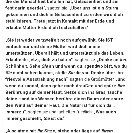
die die Menschheit befallen hat, Gelassenheit und sei
fest darin geerdet“
, sagten sie.
„Über uns ist ein Sturm
gekommen und dich in Gelassenheit zu erden wird dich
stabilisieren. Trete jetzt in Kontakt mit der Erde und
erlaube Mutter Erde dich festzuhalten.“
„Sie ist weder verzweifelt noch aufgewühlt. Sie IST
einfach nur und deine Mutter wird dich immer
unterstützen. Überall hält und unterstützt sie das Leben.
Erlaube ihr jetzt, dich zu halten“
, sagten sie.
„Denke an
Ihre
Schönheit. Sehe
Sie
an und wenn du irgendwo bist, wo du
Sie
nicht sehen kannst, stelle
Sie
dir vor. Denke über ihre
friedvolle Ausstrahlung nach“
, sagten die Großmütter,
„und
wenn du kannst, dann gehe nach draußen und spüre
Ihre
Berührung auf deiner Haut. Setze dich ins Gras, tauche
deine Hand ins Wasser, berühre einen Baum oder spüre
den Wind auf deiner Haut. Die Natur ist für dich da…
immerzu“
, sagten sie und lächelten friedlich.
„Was auch
immer geschieht,
Sie
ist da.“
„Also atme mit
Ihr.
Sitze, stehe oder liege auf
Ihrem