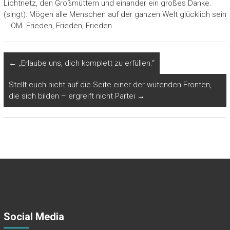
Lichtnetz, den Großmüttern und einander ein großes Danke.
(singt): Mögen alle Menschen auf der ganzen Welt glücklich sein
… OM. Frieden, Frieden, Frieden.
←
„Erlaube uns, dich komplett zu erfüllen.“
Stellt euch nicht auf die Seite einer der wütenden Fronten,
die sich bilden – ergreift nicht Partei
→
Social Media