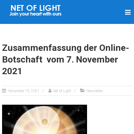
L
I
C
H
T
Zusammenfassung der Online-
N
Botschaft vom 7. November
E
2021
T
Z
November 19, 2021
Net of Light
Newsletter