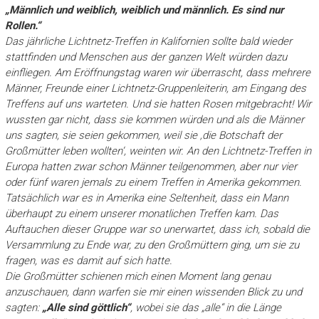
„Männlich und weiblich, weiblich und männlich. Es sind nur
Rollen.“
Das jährliche Lichtnetz-Treffen in Kalifornien sollte bald wieder
stattfinden und Menschen aus der ganzen Welt würden dazu
einfliegen. Am Eröffnungstag waren wir überrascht, dass mehrere
Männer, Freunde einer Lichtnetz-Gruppenleiterin, am Eingang des
Treffens auf uns warteten. Und sie hatten Rosen mitgebracht! Wir
wussten gar nicht, dass sie kommen würden und als die Männer
uns sagten, sie seien gekommen, weil sie ‚die Botschaft der
Großmütter leben wollten‘, weinten wir. An den Lichtnetz-Treffen in
Europa hatten zwar schon Männer teilgenommen, aber nur vier
oder fünf waren jemals zu einem Treffen in Amerika gekommen.
Tatsächlich war es in Amerika eine Seltenheit, dass ein Mann
überhaupt
zu einem unserer
monatlichen Treffen kam. Das
Auftauchen dieser Gruppe war so unerwartet, dass ich, sobald die
Versammlung zu Ende war, zu den Großmüttern ging, um sie zu
fragen, was es damit auf sich hatte.
Die Großmütter schienen mich einen Moment lang genau
anzuschauen, dann warfen sie mir einen wissenden Blick zu und
sagten:
„Alle sind göttlich“
, wobei sie das „alle“ in die Länge