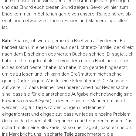
führen müssen und wir haben diesen Grund gerade gesungen
und das Ei wird euch diesen Grund zeigen. Bevor wir hier zum
Ende kommen, möchte ich gerne von unserer Runde hören, ob
euch noch etwas zum Thema Frauen und Männer eingefallen
ist.
Kate
: Sharon, ich würde gerne den Brief von JD vorlesen. Es
handelt sich um einen Mann aus der Lichtnetz-Familie, der direkt
nach dem Erscheinen des vierten Buches schrieb. Er sagte: „Ich
habe mich so gefreut als ich von dem neuen Buch hörte, dass
ich es sofort bestellt habe. Ich habe mich gerade hingesetzt,
um es zu lesen und ich kann den Großmüttern nicht schnell
genug Danke sagen. Was für eine Erleichterung! Die Aussage
auf Seite 17, dass Männer bei unserer Arbeit nur Nebensache
sind, dass sie für die anstehende Aufgabe nicht notwendig sind.
Es war
so ermächtigend
, zu lesen, dass die Männer entlastet
werden! Tag für Tag wird den Jungen und Männern
eingetrichtert und eingebläut, dass wir jedes einzelne Problem,
das uns das Leben stellt, reparieren und beheben müssen. Das
schafft solch eine Blockade, ist so unerträglich, dass er uns bis
ins Mark bricht, uns in scharfe Teile zerschmettert, die