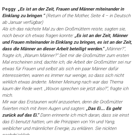
Peggy
:
„
Es ist an der Zeit, Frauen und Männer miteinander in
Einklang zu bringen
.
“
(Return of the Mother, Seite 4 – in Deutsch
ab Januar verfügbar)
Als ich das nächste Mal zu den Großmüttern reiste, sagten sie,
noch bevor ich etwas fragen konnte:
„Es ist an der Zeit, Männer
und Frauen miteinander in Einklang zu bringen, es ist an der Zeit,
dass die Männer an dieser Arbeit beteiligt werden.“
„Männer?“,
fragte ich, „Warum Männer?“ Seit mir die Großmütter zum ersten
Mal erscheinen sind, dachte ich, die Arbeit der Großmütter sei nur
etwas für Frauen und selbst als sich ein paar Männer dafür
interessierten, waren es immer nur wenige, so dass sich nicht
wirklich etwas änderte. Meiner Meinung nach war das Thema
kaum der Rede wert. „Wovon sprechen sie jetzt also?“, fragte ich
mich.
Mir war das Erstaunen wohl anzusehen, denn die Großmütter
fixierten mich mit ihren Augen und sagten:
„Das Ei…. Es geht
zurück auf das Ei.“
Dann erinnerte ich mich daran, dass sie einst
das Ei benutzt hatten, um die Prinzipien von Yin und Yang,
weiblicher und männlicher Energie, zu erklären. Sie nickten