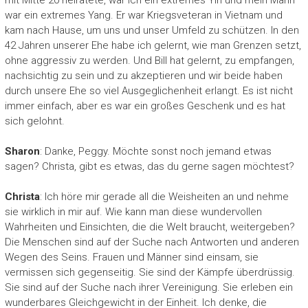
mit Mitte 20 heiratete, war ich ein extremes Yin und mein Mann
war ein extremes Yang. Er war Kriegsveteran in Vietnam und
kam nach Hause, um uns und unser Umfeld zu schützen. In den
42 Jahren unserer Ehe habe ich gelernt, wie man Grenzen setzt,
ohne aggressiv zu werden. Und Bill hat gelernt, zu empfangen,
nachsichtig zu sein und zu akzeptieren und wir beide haben
durch unsere Ehe so viel Ausgeglichenheit erlangt. Es ist nicht
immer einfach, aber es war ein großes Geschenk und es hat
sich gelohnt.
Sharon
: Danke, Peggy. Möchte sonst noch jemand etwas
sagen? Christa, gibt es etwas, das du gerne sagen möchtest?
Christa
: Ich höre mir gerade all die Weisheiten an und nehme
sie wirklich in mir auf. Wie kann man diese wundervollen
Wahrheiten und Einsichten, die die Welt braucht, weitergeben?
Die Menschen sind auf der Suche nach Antworten und anderen
Wegen des Seins. Frauen und Männer sind einsam, sie
vermissen sich gegenseitig. Sie sind der Kämpfe überdrüssig.
Sie sind auf der Suche nach ihrer Vereinigung. Sie erleben ein
wunderbares Gleichgewicht in der Einheit. Ich denke, die