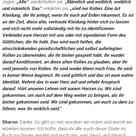
zogen.
„Alle“
, wiederholten sie.
„Männlich und weiblich, weiblich
und männlich. Das“
, erklärten sie,
„sind nur Rollen. Eine Art
Kleidung, die ihr anlegt, wenn ihr euch auf Erden inkarniert. Es ist
an der Zeit, diese alte, vertraute Kleidung hinter sich zu lassen
und sich nicht mehr vollständig mit ihr zu identifizieren.
Verbindet eure Herzen mit uns oder mit irgendeiner Form des
Göttlichen, die ihr liebt. Das wird euch helfen, die
einschränkenden gesellschaftlichen und selbst auferlegten
Rollen zu überwinden, die ihr bisher gespielt habt. Ihr wurdet
darauf konditioniert, an diese alten Rollen zu glauben, aber ihr
seid jenseits von Rollen. Ihr seid weder Mann noch Frau. Ihr seid
in keiner Weise begrenzt. Ihr seid göttlich und das ist eure wahre
Identität. Nehmt das in euer Herz auf und erhebt Anspruch
darauf. Hört unseren Lehren mit eurem Herzen zu. Wir sind
gekommen, um euch auf dem Weg weiter zu bringen, als ihr
bisher gekommen seid. Wir sind gekommen, um euch zu dem zu
führen, was ihr wirklich seid.“
Sharon
: Danke. Es gibt so viel, worüber wir reden und womit wir
arbeiten können. Ich hoffe, dass ihr alle euch diese Zitate im
Buch nochmals anseht und auch das, was davor und danach