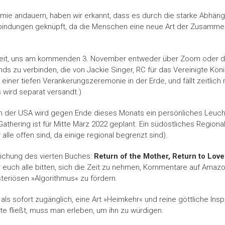
e andauern, haben wir erkannt, dass es durch die starke Abhängi
rbindungen geknüpft, da die Menschen eine neue Art der Zusammenk
keit, uns am kommenden 3. November entweder über Zoom oder den
ands zu verbinden, die von Jackie Singer, RC für das Vereinigte Kön
on einer tiefen Verankerungszeremonie in der Erde, und fällt zeitl
 wird separat versandt.)
on der USA wird gegen Ende dieses Monats ein persönliches Leuch
hering ist für Mitte März 2022 geplant. Ein südöstliches Regionaltr
lle offen sind, da einige regional begrenzt sind).
lichung des vierten Buches:
Return of the Mother, Return to Love
 euch alle bitten, sich die Zeit zu nehmen, Kommentare auf Amazo
teriösen »Algorithmus« zu fördern.
ls sofort zugänglich, eine Art »Heimkehr« und reine göttliche Inspi
e fließt, muss man erleben, um ihn zu würdigen.