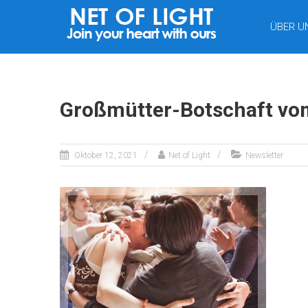
LICHTNETZ
ÜBER U
Großmütter-Botschaft vo
Oktober 12, 2021
Net of Light
Newsletter