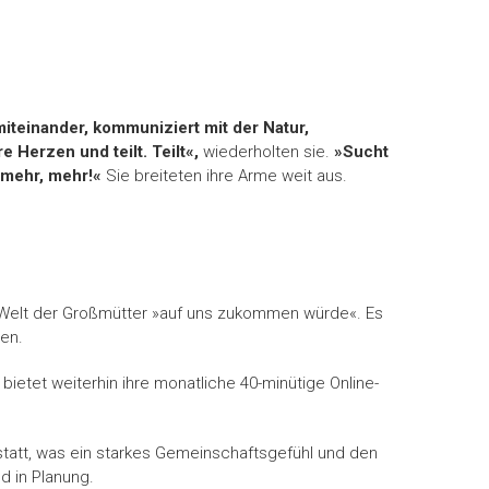
teinander, kommuniziert mit der Natur,
e Herzen und teilt. Teilt«,
wiederholten sie.
»Sucht
, mehr, mehr!«
Sie breiteten ihre Arme weit aus.
Welt der Großmütter »auf uns zukommen würde«. Es
len.
bietet weiterhin ihre monatliche 40-minütige Online-
tatt, was ein starkes Gemeinschaftsgefühl und den
d in Planung.