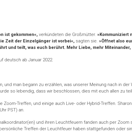
ion ist gekommen«,
verkündeten die Großmütter.
»Kommuniziert mi
 Zeit der Einzelgänger ist vorbei«,
sagten sie.
»Öffnet also eur
rührt und teilt, was euch berührt. Mehr Liebe, mehr Miteinander
uf deutsch ab Januar 2022.
, und man begann zu erzählen, was unserer Meinung nach in der 
rde so lebendig, dass wir beschlossen, dies mit euch allen zu tei
le Zoom-Treffen, und einige auch Live- oder Hybrid-Treffen. Sharon 
Uhr PST) an.
alkoordinator(en) und ihren Leuchtfeuern fanden auch per Zoom s
persönliche Treffen der Leuchtfeuer haben stattgefunden oder sin