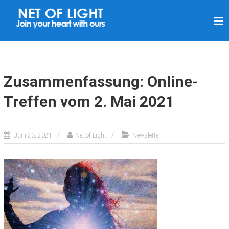
L
I
C
H
T
Zusammenfassung: Online-
N
Treffen vom 2. Mai 2021
E
T
Z
Juni 23, 2021
Net of Light
Newsletter