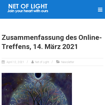
L
I
C
H
T
Zusammenfassung des Online-
N
Treffens, 14. März 2021
E
T
Z
April 12, 2021
Net of Light
Newsletter