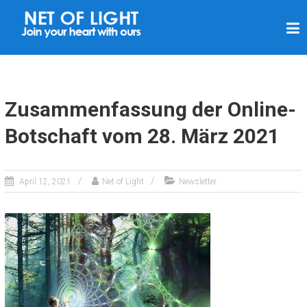
L
I
C
H
T
Zusammenfassung der Online-
N
Botschaft vom 28. März 2021
E
T
Z
April 12, 2021
Net of Light
Newsletter