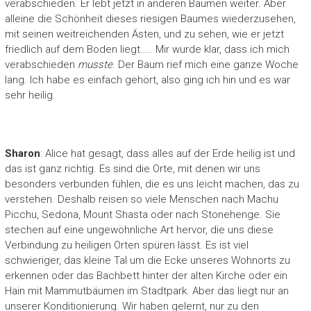
verabschieden. Er lebt jetzt in anderen Bäumen weiter. Aber
alleine die Schönheit dieses riesigen Baumes wiederzusehen,
mit seinen weitreichenden Ästen, und zu sehen, wie er jetzt
friedlich auf dem Boden liegt….. Mir wurde klar, dass ich mich
verabschieden
musste
. Der Baum rief mich eine ganze Woche
lang. Ich habe es einfach gehört, also ging ich hin und es war
sehr heilig.
Sharon
: Alice hat gesagt, dass alles auf der Erde heilig ist und
das ist ganz richtig. Es sind die Orte, mit denen wir uns
besonders verbunden fühlen, die es uns leicht machen, das zu
verstehen. Deshalb reisen so viele Menschen nach Machu
Picchu, Sedona, Mount Shasta oder nach Stonehenge. Sie
stechen auf eine ungewöhnliche Art hervor, die uns diese
Verbindung zu heiligen Orten spüren lässt. Es ist viel
schwieriger, das kleine Tal um die Ecke unseres Wohnorts zu
erkennen oder das Bachbett hinter der alten Kirche oder ein
Hain mit Mammutbäumen im Stadtpark. Aber das liegt nur an
unserer Konditionierung. Wir haben gelernt, nur zu den