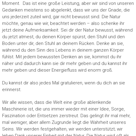
Moment. Das ist eine große Leistung, aber wir sind von unseren
Gedanken meistens so abgelenkt, dass wir uns der Gnade, die
uns jederzeit zuteil wird, gar nicht bewusst sind. Die Natur
möchte, genau wie wir, beachtet werden – also schenke ihr
jetzt deine Aufmerksamkeit. Sei dir der Natur bewusst, während
du jetzt atmest, du deinen Körper spürst, den Stuhl und den
Boden unter dir, den Stuhl an deinem Rücken. Denke an sie,
während du den Sinn des Lebens in deinem ganzen Körper
fühlst. Mit jedem bewussten Denken an sie, kommst du ihr
näher und dadurch kann sie dir mehr geben und du kannst ihr
mehr geben und dieser Energiefluss wird enorm groß.
Du kannst dir also jedes Mal gratulieren, wenn du dich an sie
erinnerst.
Wir alle wissen, dass die Welt eine große ablenkende
Maschinerie ist, die uns immer wieder mit einer Idee, Sorge,
Faszination oder Entsetzen zerstreut. Das gelingt ihr mal mehr,
mal weniger, aber allem Zugrunde liegt die Wahrheit unseres
Seins. Wir werden festgehalten, wir werden unterstützt; wir
leben Dank unserer Einheit mit der Natur. Die Natur wird oft als