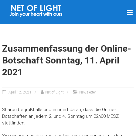
L
I
C
H
T
Zusammenfassung der Online-
N
Botschaft Sonntag, 11. April
E
2021
T
Z
April 12, 2021
Net of Light
Newsletter
Sharon begrüßt alle und erinnert daran, dass die Online-
Botschaften an jedem 2. und 4. Sonntag um 22h00 MESZ
stattfinden.
Sie erinnert uns daran, wie tief wir miteinander und mit dem