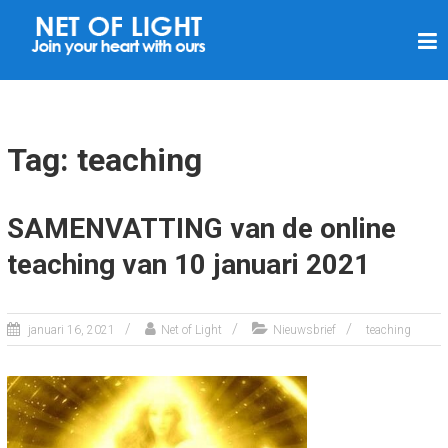
N
E
T
V
A
Tag: teaching
N
L
SAMENVATTING van de online
I
teaching van 10 januari 2021
C
H
T
januari 16, 2021
Net of Light
Nieuwsbrief
teaching