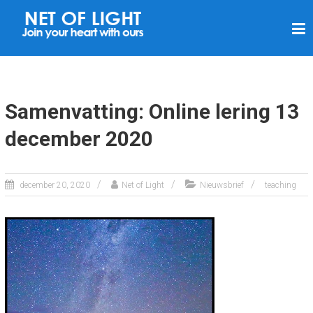
N
E
T
V
A
Samenvatting: Online lering 13
N
december 2020
L
I
C
december 20, 2020
Net of Light
Nieuwsbrief
teaching
H
T