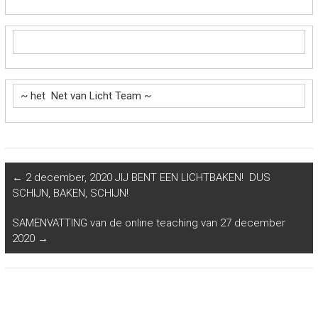
~ het Net van Licht Team ~
←
2 december, 2020 JIJ BENT EEN LICHTBAKEN! DUS
SCHIJN, BAKEN, SCHIJN!
SAMENVATTING van de online teaching van 27 december
2020
→