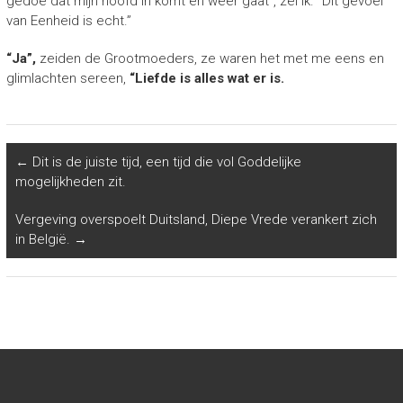
gedoe dat mijn hoofd in komt en weer gaat”, zei ik. “Dit gevoel
van Eenheid is echt.”
“Ja”,
zeiden de Grootmoeders, ze waren het met me eens en
glimlachten sereen,
“Liefde is alles wat er is.
←
Dit is de juiste tijd, een tijd die vol Goddelijke
mogelijkheden zit.
Vergeving overspoelt Duitsland, Diepe Vrede verankert zich
in België.
→