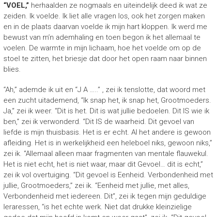
“VOEL,”
herhaalden ze nogmaals en uiteindelijk deed ik wat ze
zeiden. Ik voelde. Ik liet alle vragen los, ook het zorgen maken
en in de plaats daarvan voelde ik mijn hart kloppen. Ik werd me
bewust van m’n ademhaling en toen begon ik het allemaal te
voelen. De warmte in mijn lichaam, hoe het voelde om op de
stoel te zitten, het briesje dat door het open raam naar binnen
blies.
“Ah,” ademde ik uit en “J A …..” , zei ik tenslotte, dat woord met
een zucht uitademend, “Ik snap het, ik snap het, Grootmoeders.
Ja,” zei ik weer. “Dit is het. Dit is wat jullie bedoelen. Dit IS wie ik
ben,” zei ik verwonderd. “Dit IS de waarheid. Dit gevoel van
liefde is mijn thuisbasis. Het is er echt. Al het andere is gewoon
afleiding. Het is in werkelijkheid een heleboel niks, gewoon niks,”
zei ik. “Allemaal alleen maar fragmenten van mentale flauwekul.
Het is niet echt, het is niet waar, maar dit Gevoel… dit is echt,”
zei ik vol overtuiging. “Dit gevoel is Eenheid. Verbondenheid met
jullie, Grootmoeders,” zei ik. “Eenheid met jullie, met alles,
Verbondenheid met iedereen. Dit”, zei ik tegen mijn geduldige
leraressen, “is het echte werk. Niet dat drukke kleinzielige