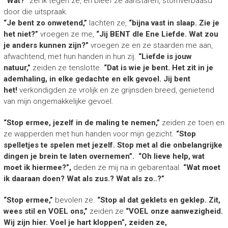
“Wat?”
zei ik tegen ze, en bleef ze aanstaren, stomverbaasd
door die uitspraak.
“Je bent zo onwetend,”
lachten ze,
“bijna vast in slaap. Zie je
het niet?”
vroegen ze me,
“Jij BENT dIe Ene Liefde. Wat zou
je anders kunnen zijn?”
vroegen ze en ze staarden me aan,
afwachtend, met hun handen in hun zij.
“Liefde is jouw
natuur,”
zeiden ze tenslotte.
“Dat is wie je bent. Het zit in je
ademhaling, in elke gedachte en elk gevoel. Jij bent
het!
verkondigden ze vrolijk en ze grijnsden breed, genietend
van mijn ongemakkelijke gevoel.
“Stop ermee, jezelf in de maling te nemen,”
zeiden ze toen en
ze wapperden met hun handen voor mijn gezicht.
“Stop
spelletjes te spelen met jezelf. Stop met al die onbelangrijke
dingen je brein te laten overnemen”.
“Oh lieve help, wat
moet ik hiermee?”,
deden ze mij na in gebarentaal.
“Wat moet
ik daaraan doen? Wat als zus.? Wat als zo..?”
“Stop ermee,”
bevolen ze.
“Stop al dat geklets en geklep. Zit,
wees stil en VOEL ons,”
zeiden ze.
“VOEL onze aanwezigheid.
Wij zijn hier. Voel je hart kloppen”, zeiden ze,