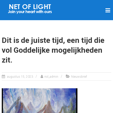
N
E
T
V
A
Dit is de juiste tijd, een tijd die
N
vol Goddelijke mogelijkheden
L
zit.
I
C
H
augustus 15, 2023
nol_admin
Nieuwsbrief
T