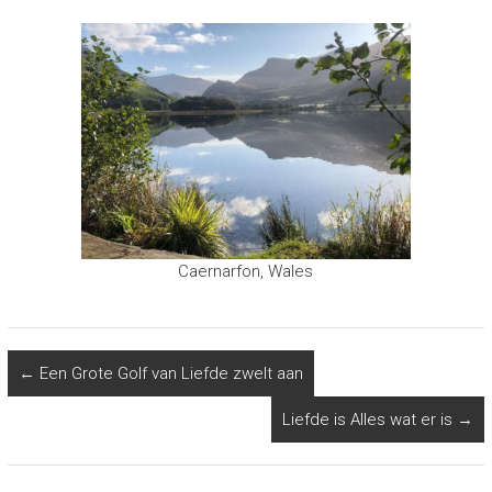
Caernarfon, Wales
←
Een Grote Golf van Liefde zwelt aan
Liefde is Alles wat er is
→