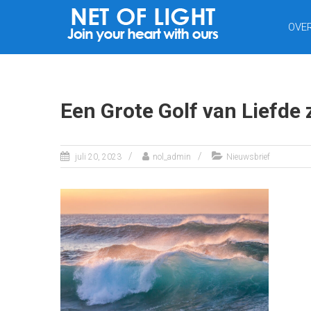
NET
OVE
VAN
LICHT
Een Grote Golf van Liefde 
juli 20, 2023
nol_admin
Nieuwsbrief