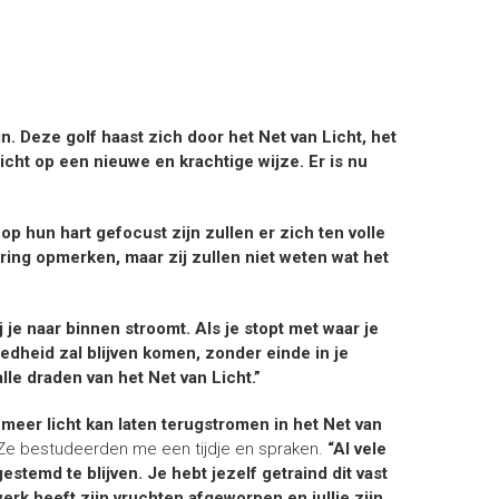
in. Deze golf haast zich door het Net van Licht, het
icht op een nieuwe en krachtige wijze. Er is nu
p hun hart gefocust zijn zullen er zich ten volle
ing opmerken, maar zij zullen niet weten wat het
j je naar binnen stroomt. Als je stopt met waar je
edheid zal blijven komen, zonder einde in je
le draden van het Net van Licht.”
 meer licht kan laten terugstromen in het Net van
Ze bestudeerden me een tijdje en spraken.
“Al vele
stemd te blijven. Je hebt jezelf getraind dit vast
werk heeft zijn vruchten afgeworpen en jullie zijn