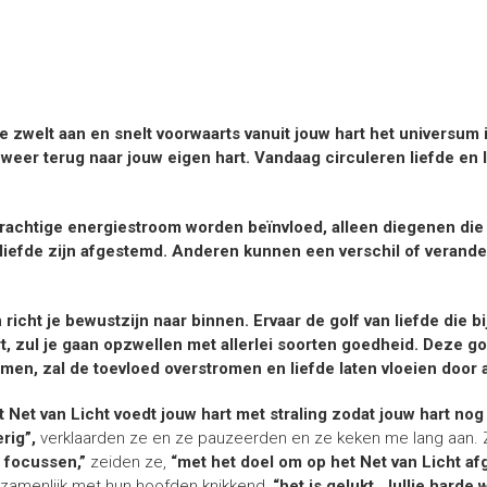
de zwelt aan en snelt voorwaarts vanuit jouw hart het universum 
eer terug naar jouw eigen hart. Vandaag circuleren liefde en l
rachtige energiestroom worden beïnvloed, alleen diegenen die o
liefde zijn afgestemd. Anderen kunnen een verschil of verander
 richt je bewustzijn naar binnen. Ervaar de golf van liefde die bi
t, zul je gaan opzwellen met allerlei soorten goedheid. Deze go
en, zal de toevloed overstromen en liefde laten vloeien door al
t Net van Licht voedt jouw hart met straling zodat jouw hart nog
erig”,
verklaarden ze en ze pauzeerden en ze keken me lang aan. 
e focussen,”
zeiden ze,
“met het doel om op het Net van Licht afge
zamenlijk met hun hoofden knikkend,
“het is gelukt. Jullie harde 