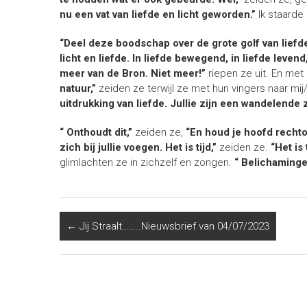
nu een vat van liefde en licht geworden.”
Ik staarde
“Deel deze boodschap over de grote golf van liefd
licht en liefde. In liefde bewegend, in liefde levend
meer van de Bron. Niet meer!”
riepen ze uit. En me
natuur,”
zeiden ze terwijl ze met hun vingers naar m
uitdrukking van liefde. Jullie zijn een wandelende
“ Onthoudt dit,”
zeiden ze,
“En houd je hoofd rechtop
zich bij jullie voegen. Het is tijd,”
zeiden ze.
“Het is 
glimlachten ze in zichzelf en zongen.
“ Belichamingen
←
Jij Straalt……..Nieuwsbrief van 04/07/2023