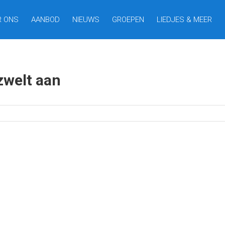
R ONS
AANBOD
NIEUWS
GROEPEN
LIEDJES & MEER
zwelt aan