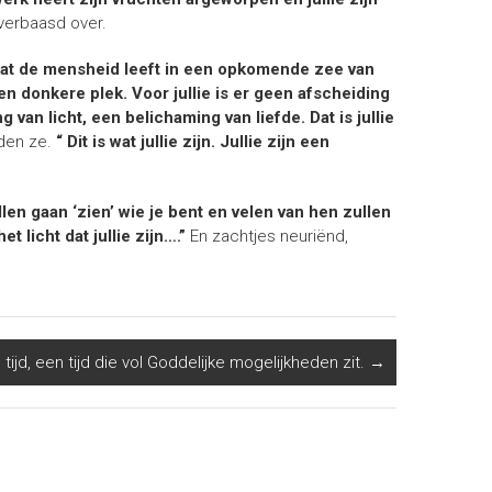
mverbaasd over.
dat de mensheid leeft in een opkomende zee van
 een donkere plek. Voor jullie is er geen afscheiding
g van licht, een belichaming van liefde. Dat is jullie
den ze.
“ Dit is wat jullie zijn. Jullie zijn een
len gaan ‘zien’ wie je bent en velen van hen zullen
t licht dat jullie zijn….”
En zachtjes neuriënd,
e tijd, een tijd die vol Goddelijke mogelijkheden zit.
→