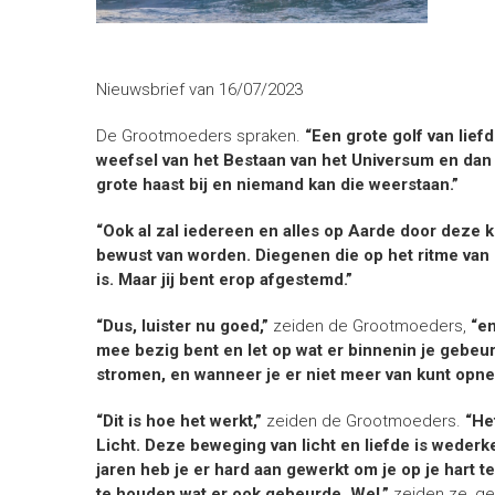
Nieuwsbrief van 16/07/2023
De Grootmoeders spraken.
“Een grote golf van lief
weefsel van het Bestaan van het Universum en dan w
grote haast bij en niemand kan die weerstaan.”
“Ook al zal iedereen en alles op Aarde door deze k
bewust van worden. Diegenen die op het ritme van 
is. Maar jij bent erop afgestemd.”
“Dus, luister nu goed,”
zeiden de Grootmoeders,
“en
mee bezig bent en let op wat er binnenin je gebeur
stromen, en wanneer je er niet meer van kunt opnem
“Dit is hoe het werkt,”
zeiden de Grootmoeders.
“He
Licht. Deze beweging van licht en liefde is wederk
jaren heb je er hard aan gewerkt om je op je hart t
te houden wat er ook gebeurde. Wel,”
zeiden ze, ge