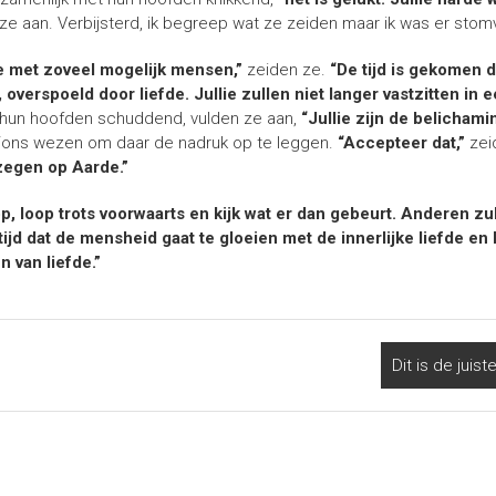
 ze aan. Verbijsterd, ik begreep wat ze zeiden maar ik was er sto
e met zoveel mogelijk mensen,”
zeiden ze.
“De tijd is gekomen 
, overspoeld door liefde. Jullie zullen niet langer vastzitten in
t hun hoofden schuddend, vulden ze aan,
“Jullie zijn de belichamin
ij/ons wezen om daar de nadruk op te leggen.
“Accepteer dat,”
zei
 zegen op Aarde.”
, loop trots voorwaarts en kijk wat er dan gebeurt. Anderen zul
tijd dat de mensheid gaat te gloeien met de innerlijke liefde en he
 van liefde.”
Dit is de juist