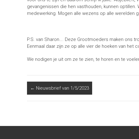
gevangenissen die hen vasthouden, kunnen optillen. W
medewerking. Mogen alle wezens op alle werelden gel
P.S. van Sharon…. Deze Grootmoeders maken ons trots
Eenmaal daar zijn ze op alle vier de hoeken van het
We nodigen je uit om ze te zien, te horen en te voele
←
Nieuwsbrief van 1/5/2023