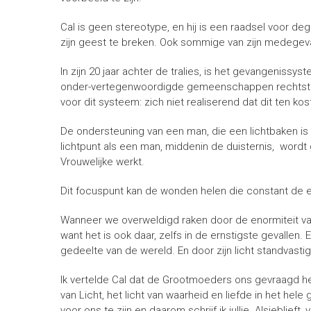
Cal is geen stereotype, en hij is een raadsel voor
zijn geest te breken. Ook sommige van zijn medegev
In zijn 20 jaar achter de tralies, is het gevangenis
onder-vertegenwoordigde gemeenschappen rechtstree
voor dit systeem: zich niet realiserend dat dit ten k
De ondersteuning van een man, die een lichtbaken is i
lichtpunt als een man, middenin de duisternis, wor
Vrouwelijke werkt.
Dit focuspunt kan de wonden helen die constant de e
Wanneer we overweldigd raken door de enormiteit va
want het is ook daar, zelfs in de ernstigste gevallen
gedeelte van de wereld. En door zijn licht standvastig 
Ik vertelde Cal dat de Grootmoeders ons gevraagd h
van Licht, het licht van waarheid en liefde in het h
voor ons te zijn en daarom schrijf ik jullie. Alsjeblie