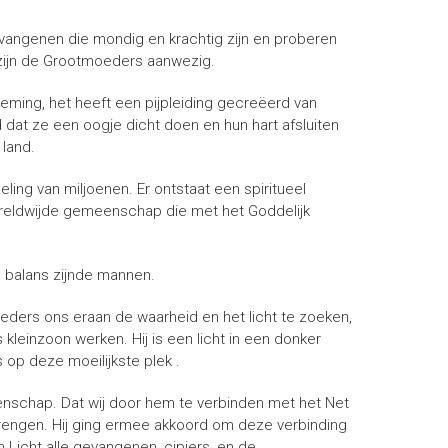
vangenen die mondig en krachtig zijn en proberen
 zijn de Grootmoeders aanwezig.
eming, het heeft een pijpleiding gecreëerd van
t ze een oogje dicht doen en hun hart afsluiten
 land.
ling van miljoenen. Er ontstaat een spiritueel
ereldwijde gemeenschap die met het Goddelijk
n balans zijnde mannen.
ders ons eraan de waarheid en het licht te zoeken,
 kleinzoon werken. Hij is een licht in een donker
s op deze moeilijkste plek .
enschap. Dat wij door hem te verbinden met het Net
 brengen. Hij ging ermee akkoord om deze verbinding
an Licht alle gevangenen, cipiers, en de