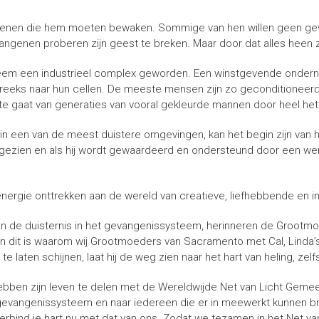
 degenen die hem moeten bewaken. Sommige van hen willen geen ge
angenen proberen zijn geest te breken. Maar door dat alles heen
systeem een industrieel complex geworden. Een winstgevende ondern
ks naar hun cellen. De meeste mensen zijn zo geconditioneerd da
oste gaat van generaties van vooral gekleurde mannen door heel het
n een van de meest duistere omgevingen, kan het begin zijn van he
dt gezien en als hij wordt gewaardeerd en ondersteund door een w
nergie onttrekken aan de wereld van creatieve, liefhebbende en i
n de duisternis in het gevangenissysteem, herinneren de Grootmoe
. En dit is waarom wij Grootmoeders van Sacramento met Cal, Linda’s
te laten schijnen, laat hij de weg zien naar het hart van heling, zelf
ebben zijn leven te delen met de Wereldwijde Net van Licht Geme
ele gevangenissysteem en naar iedereen die er in meewerkt kunnen
ft, verbind je hart nu met dat van ons. Zodat we tezamen in het Net v