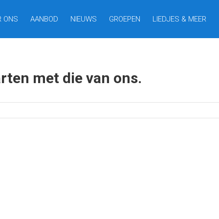
R ONS
AANBOD
NIEUWS
GROEPEN
LIEDJES & MEER
harten met die van ons.