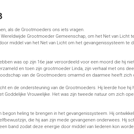
3
men, als de Grootmoeders ons iets vragen.
Wereldwijde Grootmoeder Gemeenschap, om het Net van Licht te 
or middel van het Net van Licht om het gevangenissysteem te do
bben was op zijn 16e jaar veroordeeld voor een moord die hij niet h
verzameld en toen zijn grootmoeder Linda, zijn verhaal met ons de
e boodschap van de Grootmoeders omarmd en daarmee heeft zic
cht en de ondersteuning van de Grootmoeders. Hij leerde hoe hij h
et Goddelijke Vrouwelijke. Het was zijn tweede natuur om zich op
en begon heling te brengen in het gevangenissysteem. Hij ontwikkel
zelfbewustzijn, die hij aan zijn mede gevangenen onderwees. Hij 
en band zodat deze energie door middel van liederen kon worden 