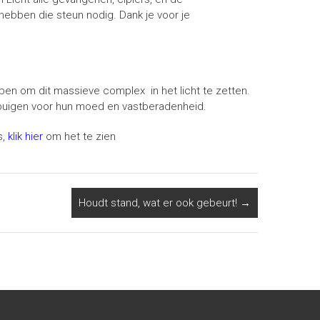
hebben die steun nodig. Dank je voor je
en om dit massieve complex in het licht te zetten.
e buigen voor hun moed en vastberadenheid.
s,
klik hier
om het te zien
Houdt stand, wat er ook gebeurt!
→