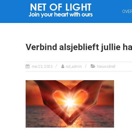
NET
OVE
VAN
LICHT
Verbind alsjeblieft jullie 
mei 23, 2023
nol_admin
Nieuwsbrief