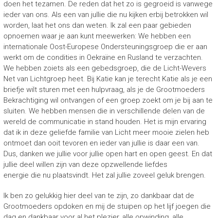
doen het tezamen. De reden dat het zo is gegroeid is vanwege
ieder van ons. Als een van jullie die nu kijken erbij betrokken wil
worden, laat het ons dan weten. Ik zal een paar gebieden
opnoemen waar je aan kunt meewerken: We hebben een
internationale Oost-Europese Ondersteuningsgroep die er aan
werkt om de condities in Oekraïne en Rusland te verzachten.
We hebben zoiets als een gebedsgroep, die de Licht-Wevers
Net van Lichtgroep heet. Bij Katie kan je terecht Katie als je een
briefje wilt sturen met een hulpvraag, als je de Grootmoeders
Bekrachtiging wil ontvangen of een groep zoekt om je bij aan te
sluiten. We hebben mensen die in verschillende delen van de
wereld de communicatie in stand houden. Het is mijn ervaring
dat ik in deze geliefde familie van Licht meer mooie zielen heb
ontmoet dan ooit tevoren en ieder van jullie is daar een van.
Dus, danken we jullie voor jullie open hart en open geest. En dat
jullie deel willen zijn van deze opzwellende liefdes
energie die nu plaatsvindt. Het zal jullie zoveel geluk brengen.
Ik ben zo gelukkig hier deel van te zijn, zo dankbaar dat de
Grootmoeders opdoken en mij de stuipen op het lijf joegen die
dag en dankbaar voor al het plezier, alle opwinding, alle