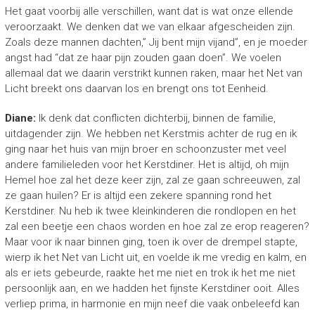
Het gaat voorbij alle verschillen, want dat is wat onze ellende
veroorzaakt. We denken dat we van elkaar afgescheiden zijn.
Zoals deze mannen dachten,” Jij bent mijn vijand”, en je moeder
angst had “dat ze haar pijn zouden gaan doen”. We voelen
allemaal dat we daarin verstrikt kunnen raken, maar het Net van
Licht breekt ons daarvan los en brengt ons tot Eenheid.
Diane:
Ik denk dat conflicten dichterbij, binnen de familie,
uitdagender zijn. We hebben net Kerstmis achter de rug en ik
ging naar het huis van mijn broer en schoonzuster met veel
andere familieleden voor het Kerstdiner. Het is altijd, oh mijn
Hemel hoe zal het deze keer zijn, zal ze gaan schreeuwen, zal
ze gaan huilen? Er is altijd een zekere spanning rond het
Kerstdiner. Nu heb ik twee kleinkinderen die rondlopen en het
zal een beetje een chaos worden en hoe zal ze erop reageren?
Maar voor ik naar binnen ging, toen ik over de drempel stapte,
wierp ik het Net van Licht uit, en voelde ik me vredig en kalm, en
als er iets gebeurde, raakte het me niet en trok ik het me niet
persoonlijk aan, en we hadden het fijnste Kerstdiner ooit. Alles
verliep prima, in harmonie en mijn neef die vaak onbeleefd kan