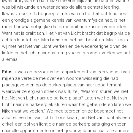
kwantumfysica en dat maakt me vreselijk aan het lachen want ik
was bij wiskunde en wetenschap de allerslechtste leerling!
Ik was vreselijk. Ik begreep er niks van en het feit dat ik nu best
een grondige algemene kennis van kwantumfysica heb, is het
meest onwaarschijnlijke dat ik me ooit heb kunnen voorstellen.
Want het is praktisch. Het Net van Licht bracht dat begrip via de
achterdeur tot me. Mijn brein kon het niet bevatten. Maar zoals
wij met het Net van Licht werken en de wederkerigheid van de
liefde en het licht naar ons terug voelen stromen, voelen we het
allemaal.
Edie:
Ik was op bezoek in het appartement van een vriendin van
mij en ze vertelde me over een woordenwisseling die had
plaatsgevonden op de parkeerplaats van haar appartement
waarover ze erg van streek was. Ik zei, “Waarom sturen we niet
het Net van Licht naar de parkeerplaats? Laten we het Net van
Licht naar de parkeerplek sturen waar het gebeurde en laten we
kijken wat we voelen.” We mediteerden en ze beschreef het
alsof er een bol van licht uit ons kwam, het Net van Licht als een
cirkel, een bol van licht die naar de parkeerplaats ging en toen
naar alle appartementen in het gebouw, daarna naar alle andere