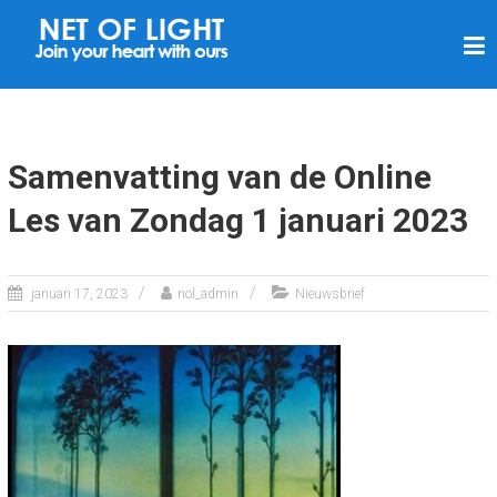
N
E
T
V
A
Samenvatting van de Online
N
Les van Zondag 1 januari 2023
L
I
C
januari 17, 2023
nol_admin
Nieuwsbrief
H
T