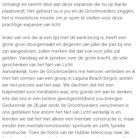
ontvangt en neemt deel aan deze expansie die nu op Aarde
plaatsvindt. Het gebeurt nu in jou en de Grootmoeders zeggen,
het is moeiteloze moeite om je open te stellen voor deze
prachtige expansie van licht.
Ieder van ons die al een tijd met dit werk bezig is, heeft een
grote groei doorgemaakt en degenen van jullie die pas bij ons
zijn aangesloten, zullen merken dat dat ook voor jullie zal
gelden. Vandaag wil ik spreken over de grote kracht, de vele
geschenken van het Net van Licht.
Aanvankelijk, toen de Grootmoeders me hierover vertelden en ik
met het vormen van een groep in Laguna Beach begon, wisten
we niet precies wat het was. We dachten dat het een
hulpmiddel voor meditaties was, iets goeds om aan te denken,
iets dat ons in een betere geestgesteldheid zou brengen.
Gedurende de 26 jaar sinds de Grootmoeders verschenen is
ons gebleken hoe enorm het Net van Licht werkelijk is en
leerden we dat het niet alleen een mentale constructie is, maar
eerder een mentale/emotionele/ spirituele en zelfs fysieke
constructie. Toen de foto’s van de Hubble telescoop naar de