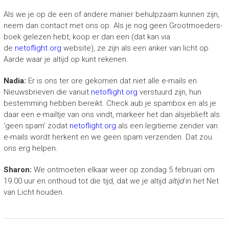
Als we je op de een of andere manier behulpzaam kunnen zijn,
neem dan contact met ons op. Als je nog geen Grootmoeders-
boek gelezen hebt, koop er dan een (dat kan via
de
netoflight.org
website), ze zijn als een anker van licht op
Aarde waar je altijd op kunt rekenen.
Nadia:
Er is ons ter ore gekomen dat niet alle e-mails en
Nieuwsbrieven die vanuit
netoflight.org
verstuurd zijn, hun
bestemming hebben bereikt. Check aub je spambox en als je
daar een e-mailtje van ons vindt, markeer het dan alsjeblieft als
‘geen spam’ zodat
netoflight.org
als een legitieme zender van
e-mails wordt herkent en we geen spam verzenden. Dat zou
ons erg helpen.
Sharon:
We ontmoeten elkaar weer op zondag 5 februari om
19.00 uur en onthoud tot die tijd, dat we je altijd
altijd
in het Net
van Licht houden.