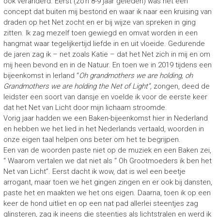
ook veranderd. Eerst (zo’n 8-9 jaar geleden) was het een
concept dat buiten mij bestond en waar ik naar een kruising van
draden op het Net zocht en er bij wijze van spreken in ging
zitten. Ik zag mezelf toen gewiegd en omvat worden in een
hangmat waar tegelijkertijd liefde in en uit vloeide. Gedurende
de jaren zag ik – net zoals Katie – dat het Net zich in mij en om
mij heen bevond en in de Natuur. En toen we in 2019 tijdens een
bijeenkomst in Ierland “
Oh grandmothers we are holding, oh
Grandmothers we are holding the Net of Light”,
zongen, deed de
leidster een soort van dansje en voelde ik voor de eerste keer
dat het Net van Licht door mijn lichaam stroomde.
Vorig jaar hadden we een Baken-bijeenkomst hier in Nederland
en hebben we het lied in het Nederlands vertaald, woorden in
onze eigen taal helpen ons beter om het te begrijpen.
Een van de woorden paste niet op de muziek en een Baken zei,
“ Waarom vertalen we dat niet als “ Oh Grootmoeders ik ben het
Net van Licht”. Eerst dacht ik wow, dat is wel een beetje
arrogant, maar toen we het gingen zingen en er ook bij dansten,
paste het en maakten we het ons eigen. Daarna, toen ik op een
keer de hond uitliet en op een nat pad allerlei steentjes zag
glinsteren, zag ik ineens die steentjes als lichtstralen en werd ik