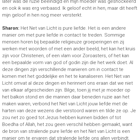
later was de ruzie beëindigd en mijn moeder was geshockeerd
en ook ik was erg verbaasd. Ik geloof echt in hen, maar dit heeft
mijn geloof in hen nog meer versterkt.
Sharon:
Het Net van Licht is pure liefde. Het is een andere
manier om met pure liefde in contact te treden. Sommige
mensen horen bij bepaalde religieuze groeperingen en zij
werken met woorden of met een ander beeld, het kan het kruis
zijn voor Christenen, of een vlam voor Zoroasters, of het kan
een bepaalde vorm van god of godin zijn die het werk doet. Al
deze dingen zijn verschillende manieren om in contact te
komen met het goddelijke en het te kanaliseren. Het Net van
Licht omvat al deze dingen en herinnert ons eraan dat we niet
van elkaar afgescheiden zijn. Bilge, toen jij met je moeder op
het balkon stond en die mannen daar beneden ruzie aan het
maken waren, verbond het Net van Licht jouw liefde met de
harten van deze wezens die verstoord waren en tilde ze op. Je
zou net zo goed tot Jezus hebben kunnen bidden of tot
Boedha of Allah, het zou geen verschil hebben gemaakt, want
de bron van stralende pure liefde en het Net van Licht is een
manier om te ervaren dat stralende liefde ons allen verbindt.