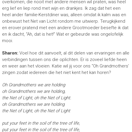
overkomen, die nooit met andere mensen wil praten, was heel
erg lief en liep rond met wijn en drankjes. Ik zag dat het een
heel ander familie-Kerstdiner was, alleen omdat ik kalm was en
onbewust het Net van Licht rondom me uitwierp. Terugkijkend
en erover pratend met een andere Grootmoeder besefte ik dat
en ik dacht, “Ah, dat is het!” Wat er gebeurde was ongelofelijk
mooi.
Sharon:
Voel hoe dit aanvoelt, al dit delen van ervaringen en alle
verbindingen tussen ons die oplichten. Er is zoveel liefde heen
en weer aan het vloeien. Katie wil jij voor ons “Oh Grandmothers’
zingen zodat iedereen die het niet kent het kan horen?
Oh Grandmothers we are holding
oh Grandmothers we are holding,
the Net of Light, oh the Net of Light.
oh Grandmothers we are holding
the Net of Light, oh the Net of Light
put your feet in the soil of the tree of life,
put your feet in the soil of the tree of life,