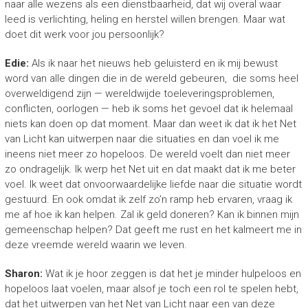
naar alle wezens als een dienstbaarheid, dat wij overal waar
leed is verlichting, heling en herstel willen brengen. Maar wat
doet dit werk voor jou persoonlijk?
Edie:
Als ik naar het nieuws heb geluisterd en ik mij bewust
word van alle dingen die in de wereld gebeuren, die soms heel
overweldigend zijn — wereldwijde toeleveringsproblemen,
conflicten, oorlogen — heb ik soms het gevoel dat ik helemaal
niets kan doen op dat moment. Maar dan weet ik dat ik het Net
van Licht kan uitwerpen naar die situaties en dan voel ik me
ineens niet meer zo hopeloos. De wereld voelt dan niet meer
zo ondragelijk. Ik werp het Net uit en dat maakt dat ik me beter
voel. Ik weet dat onvoorwaardelijke liefde naar die situatie wordt
gestuurd. En ook omdat ik zelf zo’n ramp heb ervaren, vraag ik
me af hoe ik kan helpen. Zal ik geld doneren? Kan ik binnen mijn
gemeenschap helpen? Dat geeft me rust en het kalmeert me in
deze vreemde wereld waarin we leven.
Sharon:
Wat ik je hoor zeggen is dat het je minder hulpeloos en
hopeloos laat voelen, maar alsof je toch een rol te spelen hebt,
dat het uitwerpen van het Net van Licht naar een van deze