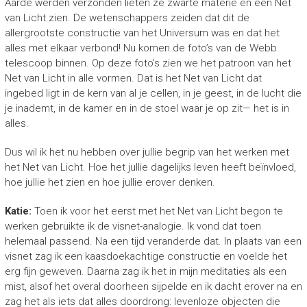
Aarde werden verzonden lieten ze zwarte materie en een Net
van Licht zien. De wetenschappers zeiden dat dit de
allergrootste constructie van het Universum was en dat het
alles met elkaar verbond! Nu komen de foto’s van de Webb
telescoop binnen. Op deze foto’s zien we het patroon van het
Net van Licht in alle vormen. Dat is het Net van Licht dat
ingebed ligt in de kern van al je cellen, in je geest, in de lucht die
je inademt, in de kamer en in de stoel waar je op zit— het is in
alles.
Dus wil ik het nu hebben over jullie begrip van het werken met
het Net van Licht. Hoe het jullie dagelijks leven heeft beïnvloed,
hoe jullie het zien en hoe jullie erover denken.
Katie:
Toen ik voor het eerst met het Net van Licht begon te
werken gebruikte ik de visnet-analogie. Ik vond dat toen
helemaal passend. Na een tijd veranderde dat. In plaats van een
visnet zag ik een kaasdoekachtige constructie en voelde het
erg fijn geweven. Daarna zag ik het in mijn meditaties als een
mist, alsof het overal doorheen sijpelde en ik dacht erover na en
zag het als iets dat alles doordrong: levenloze objecten die