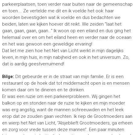
parkeerplaatsen, toen verder naar buiten naar de gemeenschap
en toen…. Ze vertelde me dit en ik voelde het ook: haar
woorden bevestigden wat ik voelde en dus bedachten we
beiden, laten we kijken hoever dit reikt. We zeiden ”laat het
gaan, gaan, gaan, gaan…” Ik woon op een eiland en dus ging het
helemaal over en om het eiland heen en verder naar de oceaan
en het was gewoon een geweldige ervaring!
Dat liet me zien hoe het Net van Licht werkt in mijn dagelijks
leven, in mijn huis, in mijn nabijheid en ook in het universum. Zo,
dat is aardig geestverruimend!
Bilge:
Dit gebeurde er in de straat van mijn familie. Er is een
restaurant op de hoek dat tot middernacht open is en mensen
komen daar om te dineren en te drinken.
Er was een ruzie om een parkeerprobleem. Wij gingen het
balkon op en stonden naar de ruzie te kijken en mijn moeder
was erg angstig, want de mannen schreeuwden en het leek
erop dat ze zouden gaan vechten. Ik riep de Grootmoeders aan
en wierp het Net van Licht, “Alsjeblieft Grootmoeders, ga erheen
en zorg voor vrede tussen deze mannen”. Een paar minuten