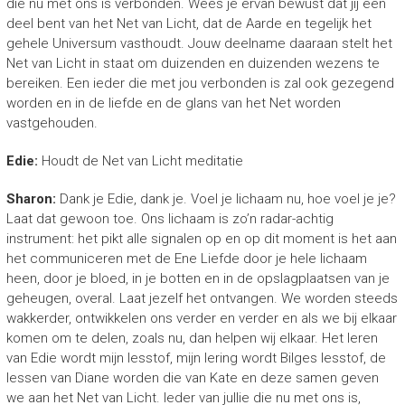
die nu met ons is verbonden. Wees je ervan bewust dat jij een
deel bent van het Net van Licht, dat de Aarde en tegelijk het
gehele Universum vasthoudt. Jouw deelname daaraan stelt het
Net van Licht in staat om duizenden en duizenden wezens te
bereiken. Een ieder die met jou verbonden is zal ook gezegend
worden en in de liefde en de glans van het Net worden
vastgehouden.
Edie:
Houdt de Net van Licht meditatie
Sharon:
Dank je Edie, dank je. Voel je lichaam nu, hoe voel je je?
Laat dat gewoon toe. Ons lichaam is zo’n radar-achtig
instrument: het pikt alle signalen op en op dit moment is het aan
het communiceren met de Ene Liefde door je hele lichaam
heen, door je bloed, in je botten en in de opslagplaatsen van je
geheugen, overal. Laat jezelf het ontvangen. We worden steeds
wakkerder, ontwikkelen ons verder en verder en als we bij elkaar
komen om te delen, zoals nu, dan helpen wij elkaar. Het leren
van Edie wordt mijn lesstof, mijn lering wordt Bilges lesstof, de
lessen van Diane worden die van Kate en deze samen geven
we aan het Net van Licht. Ieder van jullie die nu met ons is,