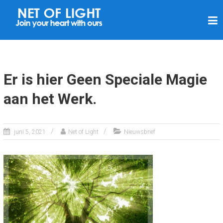
N
E
T
V
A
Er is hier Geen Speciale Magie
N
aan het Werk.
L
I
C
juni 5, 2021
Net of Light
Nieuwsbrief
H
T