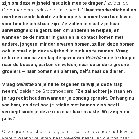
zijn om deze wijsheid met zich mee te dragen,”
zeiden de
Grootmoeders, gelukkig glimlachend.
“Haar standvastigheid en
overheersende kalmte zullen op elk moment van hun leven
voor hen beschikbaar zijn. Ze zullen in staat zijn haar
aanwezigheid te gebruiken om anderen te helpen, en
wanneer ze de natuur in gaan en in contact komen met
andere, jongere, minder ervaren bomen, zullen deze bomen
ook in staat zijn deze wijsheid in zich op te nemen. Vraag
iedereen om na zondag de gaven van
Geliefde
mee te dragen
naar de bossen, parken en velden, naar de andere groene
groeiers – naar bomen en planten, zelfs naar de dieren.
Vraag
Geliefde
om je nu te zegenen terwijl je deze stap
neemt,”
zeiden de Grootmoeders.
“Ze zal achter je staan en
je rug recht houden wanneer je zondag spreekt. Ontvang nu
van haar, en deel hoe je relatie met bomen zich heeft
verdiept sinds je deze reis naar haar maakte. Wij zegenen
jullie.”
Onze grote dankbaarheid gaat uit naar de Levende/Liefdevolle
wereld waarin we leven, naar
Geliefde
, naar Ellen die ons naar