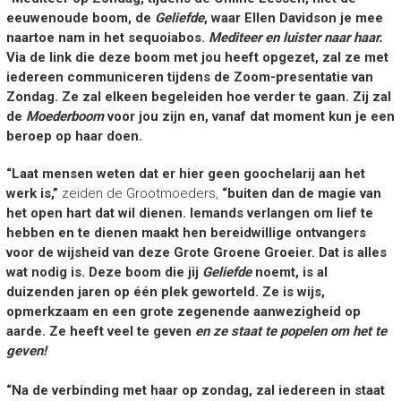
eeuwenoude boom, de
Geliefde
, waar Ellen Davidson je mee
naartoe nam in het sequoiabos.
Mediteer en luister naar haar.
Via de link die deze boom met jou heeft opgezet, zal ze met
iedereen communiceren tijdens de Zoom-presentatie van
Zondag. Ze zal elkeen begeleiden hoe verder te gaan. Zij zal
de
Moederboom
voor jou zijn en, vanaf dat moment kun je een
beroep op haar doen.
“Laat mensen weten dat er hier geen goochelarij aan het
werk is,”
zeiden de Grootmoeders,
“buiten dan de magie van
het open hart dat wil dienen. Iemands verlangen om lief te
hebben en te dienen maakt hen bereidwillige ontvangers
voor de wijsheid van deze Grote Groene Groeier. Dat is alles
wat nodig is. Deze boom die jij
Geliefde
noemt, is al
duizenden jaren op één plek geworteld. Ze is wijs,
opmerkzaam en een grote zegenende aanwezigheid op
aarde. Ze heeft veel te geven
en ze staat te popelen om het te
geven!
“Na de verbinding met haar op zondag, zal iedereen in staat