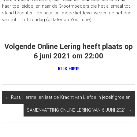
haar toe leidde, en naar de Grootmoeders die het allemaal tot
stand brachten. En naar jou, mede liefdevol wezen op het pad
van licht. Tot zondag (of later op You Tube).
Volgende Online Lering heeft plaats op
6 juni 2021 om 22:00
KLIK HIER
←
Rust, Herstel en laat de Kracht van Liefde in jezelf groeien.
SAMENVATTING ONLINE LERING VAN 6 JUNI 2021
→