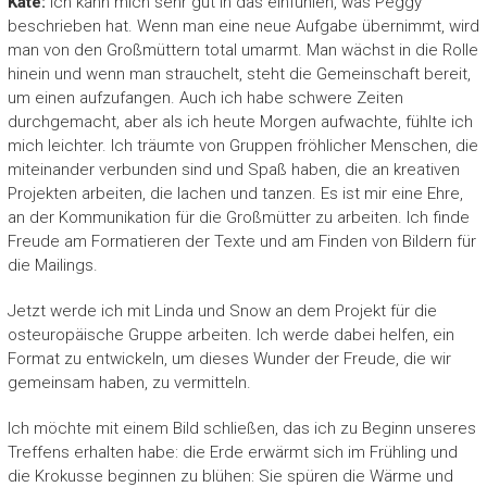
Kate:
Ich kann mich sehr gut in das einfühlen, was Peggy
beschrieben hat. Wenn man eine neue Aufgabe übernimmt, wird
man von den Großmüttern total umarmt. Man wächst in die Rolle
hinein und wenn man strauchelt, steht die Gemeinschaft bereit,
um einen aufzufangen. Auch ich habe schwere Zeiten
durchgemacht, aber als ich heute Morgen aufwachte, fühlte ich
mich leichter. Ich träumte von Gruppen fröhlicher Menschen, die
miteinander verbunden sind und Spaß haben, die an kreativen
Projekten arbeiten, die lachen und tanzen. Es ist mir eine Ehre,
an der Kommunikation für die Großmütter zu arbeiten. Ich finde
Freude am Formatieren der Texte und am Finden von Bildern für
die Mailings.
Jetzt werde ich mit Linda und Snow an dem Projekt für die
osteuropäische Gruppe arbeiten. Ich werde dabei helfen, ein
Format zu entwickeln, um dieses Wunder der Freude, die wir
gemeinsam haben, zu vermitteln.
Ich möchte mit einem Bild schließen, das ich zu Beginn unseres
Treffens erhalten habe: die Erde erwärmt sich im Frühling und
die Krokusse beginnen zu blühen: Sie spüren die Wärme und