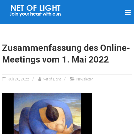
L
I
C
H
T
Zusammenfassung des Online-
N
Meetings vom 1. Mai 2022
E
T
Z
Juli 20, 2022
Net of Light
Newsletter