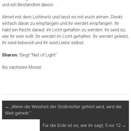
und ein Bestandteil davon.
Atmet mit dem Lichtnetz und lasst es mit euch atmen. Denkt
einfach daran zu empfangen und ihr werdet empfangen. Ihr
habt ein Recht darauf, im Licht gehalten zu werden. Ihr seid so,
wie ihr sein sollt. Ihr werdet im Licht gehalten. Ihr werdet geliebt,
ihr seid liebevoll und ihr seid Liebe selbst.
Sharon:
Singt “Net of Light”
Bis nächsten Monat.
←
„Wenn die Weisheit der Großmütter gehört wird, wird die
Welt geheilt.“
Für die Erde ist es, wie ihr sagt, 5 vor 12
→