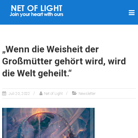
L
I
C
H
T
„Wenn die Weisheit der
N
Großmütter gehört wird, wird
E
die Welt geheilt.“
T
Z
Juli 20, 2022
Net of Light
Newsletter