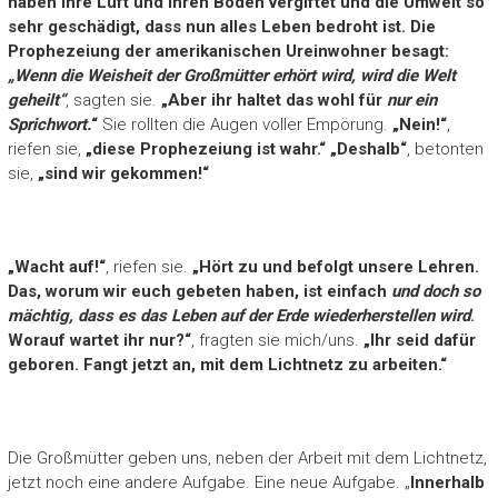
haben ihre Luft und ihren Boden vergiftet und die Umwelt so
sehr geschädigt, dass nun alles Leben bedroht ist. Die
Prophezeiung der amerikanischen Ureinwohner besagt:
„Wenn die Weisheit der Großmütter erhört wird, wird die Welt
geheilt“
, sagten sie.
„Aber ihr haltet das wohl für
nur ein
Sprichwort.
“
Sie rollten die Augen voller Empörung.
„Nein!“
,
riefen sie,
„diese Prophezeiung ist wahr.“ „Deshalb“
, betonten
sie,
„sind wir gekommen!“
„Wacht auf!“
, riefen sie.
„Hört zu und befolgt unsere Lehren.
Das, worum wir euch gebeten haben, ist einfach
und doch so
mächtig, dass es das Leben auf der Erde wiederherstellen wird
.
Worauf wartet ihr nur?“
, fragten sie mich/uns.
„Ihr seid dafür
geboren. Fangt jetzt an, mit dem Lichtnetz zu arbeiten.“
Die Großmütter geben uns, neben der Arbeit mit dem Lichtnetz,
jetzt noch eine andere Aufgabe. Eine neue Aufgabe. „
Innerhalb