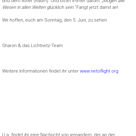
und dem Äther (Raum). Und bittet immer darum:
„Mögen alle
Wesen in allen Welten glücklich sein.“
Fangt jetzt damit an!
Wir hoffen, euch am Sonntag, den 5. Juni, zu sehen.
Sharon & das Lichtnetz-Team
Weitere Informationen findet ihr unter
www.netoflight.org
U.a. findet ihr eine Nachricht von jemandem, der an der