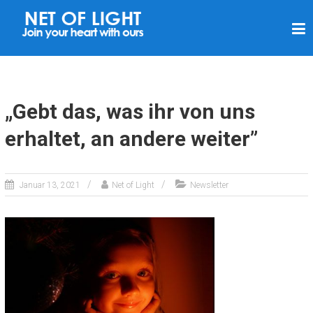
L
I
C
H
T
„Gebt das, was ihr von uns
N
erhaltet, an andere weiter”
E
T
Z
Januar 13, 2021
Net of Light
Newsletter