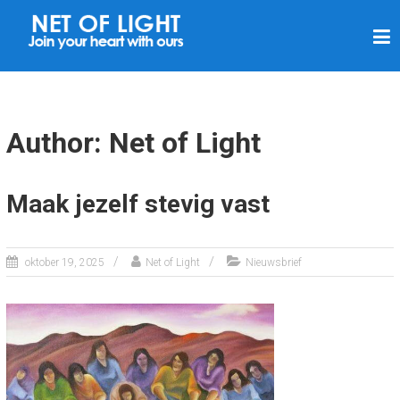
N
E
T
V
A
Author:
Net of Light
N
L
Maak jezelf stevig vast
I
C
H
oktober 19, 2025
Net of Light
Nieuwsbrief
T