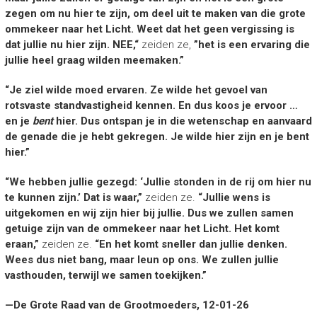
zegen om nu hier te zijn, om deel uit te maken van die grote
ommekeer naar het Licht. Weet dat het geen vergissing is
dat jullie nu hier zijn. NEE,“
zeiden ze,
”het is een ervaring die
jullie heel graag wilden meemaken.”
“Je ziel wilde moed ervaren. Ze wilde het gevoel van
rotsvaste standvastigheid kennen. En dus koos je ervoor …
en je
bent
hier. Dus ontspan je in die wetenschap en aanvaard
de genade die je hebt gekregen. Je wilde hier zijn en je bent
hier.”
“We hebben jullie gezegd: ‘Jullie stonden in de rij om hier nu
te kunnen zijn.’ Dat is waar,”
zeiden ze.
“Jullie wens is
uitgekomen en wij zijn hier bij jullie. Dus we zullen samen
getuige zijn van de ommekeer naar het Licht. Het komt
eraan,”
zeiden ze.
“En het komt sneller dan jullie denken.
Wees dus niet bang, maar leun op ons. We zullen jullie
vasthouden, terwijl we samen toekijken.”
—De Grote Raad van de Grootmoeders, 12-01-26