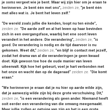
je soms vergeet wie je bent. Maar wij zijn hier om je eraan te
herinneren. Je bent één met ons”,
zeiden ze,
“je bent één
met alles wat is. Je bent het leven zelf.”
“De wereld zoals jullie die kenden, loopt nu ten einde”,
zeiden ze.
“De aarde zelf en al het leven op haar bevinden
zich in een overgangsfase, waarbij het ene soort leven
verandert in het andere. Die verandering”,
zeiden ze,
“is
goed. De verandering is nodig en de tijd daarvoor is nu
gekomen. Weet dit,“
zeiden ze,
”en blijf in contact met jezelf,
zodat het drama van al die veranderingen je geen kwaad
doet. Kijk gewoon toe hoe de oude manier van leven
uiteenvalt. Kijk hoe het gebeurt, voel je hart verbonden met
het onze en wacht dan op de dageraad“
zeiden ze.
”Die komt
eraan.”
“We herinneren je eraan dat je nu hier op aarde wilde zijn,
dat je aanwezig wilde zijn bij deze grote verschuiving. Dit,”
zeiden ze,
“is een verandering als geen ander. Niemand heeft
ooit eerder een verandering van die omvang meegemaakt.
Maar jullie zullen er getuige van zijn en het is een grote