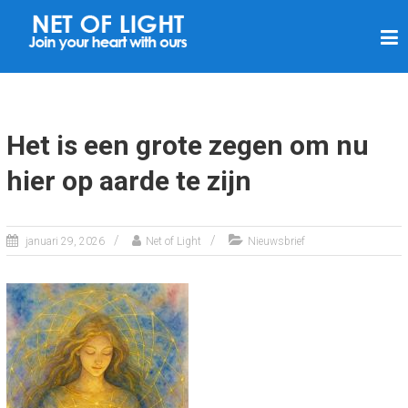
N
E
T
V
A
Het is een grote zegen om nu
N
hier op aarde te zijn
L
I
C
januari 29, 2026
Net of Light
Nieuwsbrief
H
T