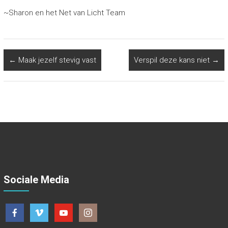
~Sharon en het Net van Licht Team
←
Maak jezelf stevig vast
Verspil deze kans niet
→
Sociale Media