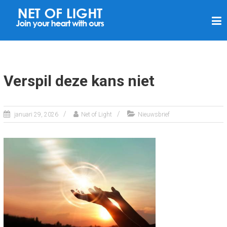
N
E
T
V
A
Verspil deze kans niet
N
L
januari 29, 2026
Net of Light
Nieuwsbrief
I
C
H
T