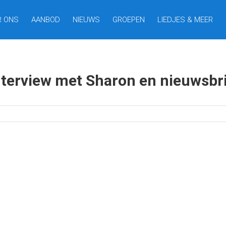
R ONS
AANBOD
NIEUWS
GROEPEN
LIEDJES & MEER
nterview met Sharon en nieuwsbr