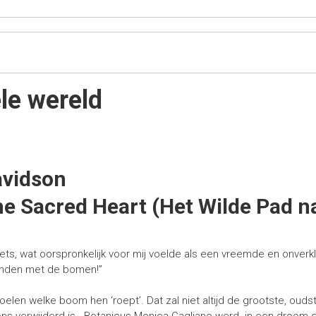
le wereld
avidson
he Sacred Heart (Het Wilde Pad na
ets, wat oorspronkelijk voor mij voelde als een vreemde en onverk
inden met de bomen!”
oelen welke boom hen ‘roept’. Dat zal niet altijd de grootste, o
 ons verwijderd is. Botanicus Monica Gagliano werd in een droom 