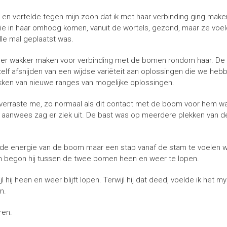
k en vertelde tegen mijn zoon dat ik met haar verbinding ging mak
ie in haar omhoog komen, vanuit de wortels, gezond, maar ze voe
le mal geplaatst was.
eer wakker maken voor verbinding met de bomen rondom haar. De 
elf afsnijden van een wijdse variëteit aan oplossingen die we heb
ekken van nieuwe ranges van mogelijke oplossingen.
rd verraste me, zo normaal als dit contact met de boom voor hem w
 aanwees zag er ziek uit. De bast was op meerdere plekken van de 
dat de energie van de boom maar een stap vanaf de stam te voelen wa
 begon hij tussen de twee bomen heen en weer te lopen.
wijl hij heen en weer blijft lopen. Terwijl hij dat deed, voelde ik h
n.
ren.