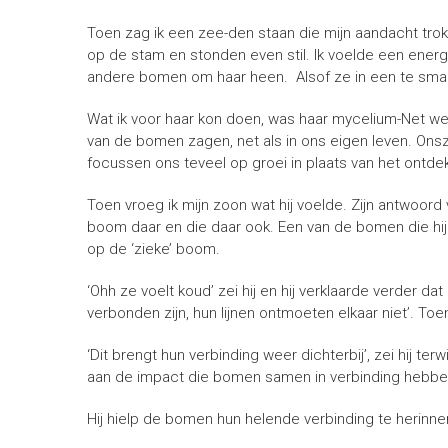
Toen zag ik een zee-den staan die mijn aandacht tro
op de stam en stonden even stil.
Ik voelde een energ
andere bomen om haar heen. Alsof ze in een te smal
Wat ik voor haar kon doen, was haar mycelium-Net w
van de bomen zagen, net als in ons eigen leven. Onsz
focussen ons teveel op groei in plaats van het ontd
Toen vroeg ik mijn zoon wat hij voelde. Zijn antwoo
boom daar en die daar ook.
Een van de bomen die hij
op de ‘zieke’ boom.
‘Ohh ze voelt koud’ zei hij en hij verklaarde verder 
verbonden zijn, hun lijnen ontmoeten elkaar niet’.
Toen
‘Dit brengt hun verbinding weer dichterbij’, zei hij ter
aan de impact die bomen samen in verbinding hebbe
Hij hielp de bomen hun helende verbinding te herinne