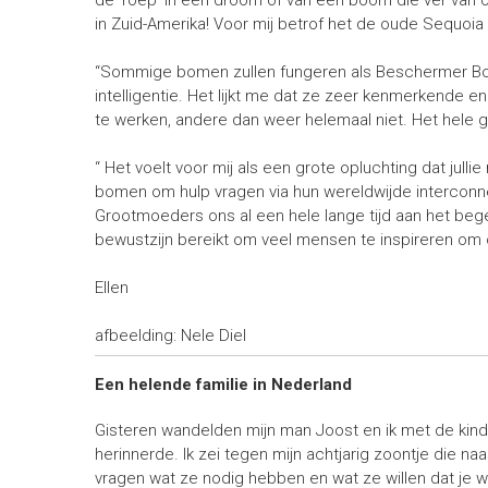
in Zuid-Amerika! Voor mij betrof het de oude Sequoia
“Sommige bomen zullen fungeren als Beschermer Bom
intelligentie. Het lijkt me dat ze zeer kenmerkend
te werken, andere dan weer helemaal niet. Het hele 
“ Het voelt voor mij als een grote opluchting dat jul
bomen om hulp vragen via hun wereldwijde interconne
Grootmoeders ons al een hele lange tijd aan het beg
bewustzijn bereikt om veel mensen te inspireren om o
Ellen
afbeelding: Nele Diel
Een helende familie in Nederland
Gisteren wandelden mijn man Joost en ik met de kin
herinnerde. Ik zei tegen mijn achtjarig zoontje die na
vragen wat ze nodig hebben en wat ze willen dat je w