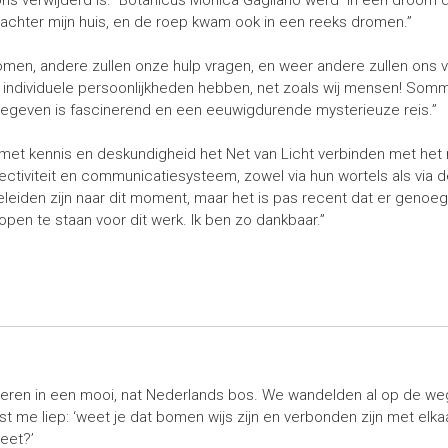
 achter mijn huis, en de roep kwam ook in een reeks dromen.”
en, andere zullen onze hulp vragen, en weer andere zullen ons 
e en individuele persoonlijkheden hebben, net zoals wij mensen!
gegeven is fascinerend en een eeuwigdurende mysterieuze reis.”
lie met kennis en deskundigheid het Net van Licht verbinden met het
ctiviteit en communicatiesysteem, zowel via hun wortels als via 
eleiden zijn naar dit moment, maar het is pas recent dat er genoe
pen te staan voor dit werk. Ik ben zo dankbaar.”
deren in een mooi, nat Nederlands bos. We wandelden al op de we
ast me liep: ‘weet je dat bomen wijs zijn en verbonden zijn met elk
eet?’