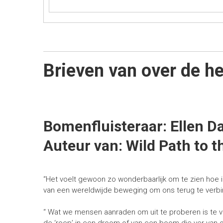
Brieven van over de he
Bomenfluisteraar: Ellen D
Auteur van: Wild Path to t
“Het voelt gewoon zo wonderbaarlijk om te zien hoe i
van een wereldwijde beweging om ons terug te verb
“ Wat we mensen aanraden om uit te proberen is te v
de ‘roep’ in een droom of van een boom die ver van