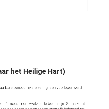
ar het Heilige Hart)
laarbare persoonlijke ervaring, een voorloper werd
udste of meest indrukwekkende boom zijn. Soms komt
door een boom geroepen van Australië helemaal tot