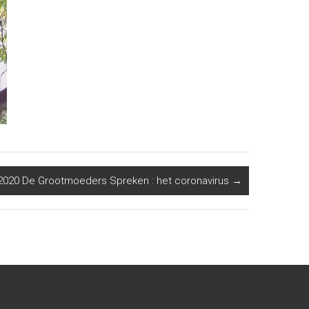
 2020 De Grootmoeders Spreken : het coronavirus
→