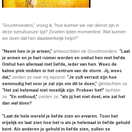
“Grootmoeders,” vroeg ik, “hoe kunnen we van dienst zijn in
deze tumultueuze tijd? Zovelen lijden momenteel. Wat kunnen
we doen dat hen daadwerkelijk helpt?”
“
Neem hen in je armen,”
antwoordden de Grootmoeders.
“
Laat
je armen en je hart ruimer worden en omhul hen met liefde.
Omhul hen allemaal met liefde, ieder van hen. Wees de
kalme plek midden in het centrum van de storm. Jij, wees
dat,”
zeiden ze naar mij wijzend.
“Je zult verrast zijn hoe
eenvoudig het voor je zal zijn om dit te doen,”
glimlachten ze.
“Het zal helemaal niet moeilijk zijn. Probeer het!”
lachten
ze.
“
En onthoud,”
zeiden ze,
“
als jij het niet doet, wie zal het
dan
wel
doen?
“L
aat de hele wereld je liefde zien en ervaren. Toon het
vrijelijk en laat zien hoe het is als je helemaal in liefde gehuld
bent. Als anderen je gehuld in liefde zien, zullen ze