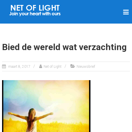
N
E
T
V
A
Bied de wereld wat verzachting
N
L
maart 8, 2017
Net of Light
Nieuwsbrief
I
C
H
T