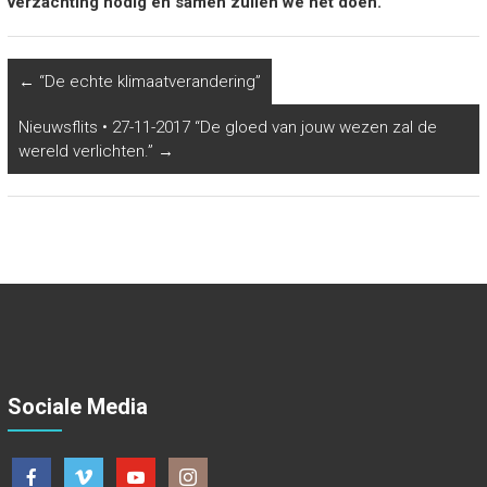
verzachting nodig en samen zullen we het doen.”
←
“De echte klimaatverandering”
Nieuwsflits • 27-11-2017 “De gloed van jouw wezen zal de
wereld verlichten.”
→
Sociale Media