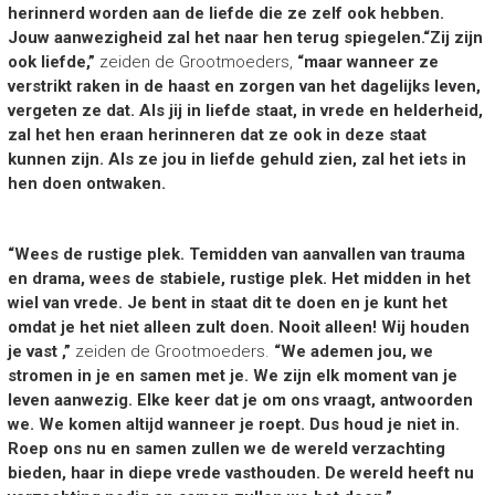
herinnerd worden aan de liefde die ze zelf ook hebben.
Jouw aanwezigheid zal het naar hen terug spiegelen.
“
Zij zijn
ook liefde,”
zeiden de Grootmoeders,
“
maar wanneer ze
verstrikt raken in de haast en zorgen van het dagelijks leven,
vergeten ze dat. Als jij in liefde staat, in vrede en helderheid,
zal het hen eraan herinneren dat ze ook in deze staat
kunnen zijn. Als ze jou in liefde gehuld zien, zal het iets in
hen doen ontwaken.
“
Wees de rustige plek. Temidden van aanvallen van trauma
en drama, wees de stabiele, rustige plek. Het midden in het
wiel van vrede. Je bent in staat dit te doen en je kunt het
omdat je het niet alleen zult doen. Nooit alleen! Wij houden
je vast ,”
zeiden de Grootmoeders.
“We
ademen jou, we
stromen in je en samen met je. We zijn elk moment van je
leven aanwezig. Elke keer dat je om ons vraagt, antwoorden
we. We komen altijd wanneer je roept. Dus houd je niet in.
Roep ons nu en samen zullen we de wereld verzachting
bieden, haar in diepe vrede vasthouden. De wereld heeft nu