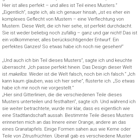
Hier ist alles perfekt – und alles ist Teil eines Musters.“
„Eigentlich“, sagte ich, als ich genauer hinsah, „ist es eher ein
komplexes Geflecht von Mustern – eine Verflechtung von
Mustern. Diese Welt, die ich hier sehe, ist perfekt durchdacht.
Sie ist weder beliebig noch zufällig – ganz und gar nicht! Das ist
ein vollkommener, alles berücksichtigender Entwurf. Ein
perfektes Ganzes! So etwas habe ich noch nie gesehen!“
„Und auch ich bin Teil dieses Musters“, sagte ich und keuchte
überrascht. „Ich passe perfekt hinein. Das Design dieser Welt
ist
makellos
. Weder ist die Welt falsch, noch bin ich falsch.“ „Ich
kann kaum glauben, was ich hier sehe“, flüsterte ich. „So etwas
habe ich mir noch nie vorgestellt.“
„Hier sind Gitterlinien, die die verschiedenen Teile dieses
Musters unterteilen und festhalten“, sagte ich. Und während ich
sie weiter betrachtete, wurde mir klar, dass es eigentlich wie
eine Stadtlandschaft aussah. Bestimmte Teile dieses Musters
erinnerten mich an das Innere einer Orange, andere an das
eines Granatapfels. Einige Formen sahen aus wie Kerne oder
Teile von Zitrusfrüchten. Überall gab es verschiedene Muster