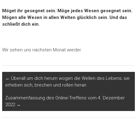
Möget ihr gesegnet sein. Möge jedes Wesen gesegnet sein.
Mögen alle Wesen in allen Welten glücklich sein. Und das
schließt dich ein.
Wir sehen uns nächsten Monat wieder.
←
Überall um dich herum wogen die Wellen des Lebens; sie
erheben sich, brechen und rollen heran
Zusammenfassung des Online-Treffens vom 4. Dezember
2022
→