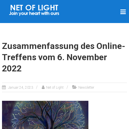
L
I
C
H
T
Zusammenfassung des Online-
N
Treffens vom 6. November
E
2022
T
Z
Januar 24, 2023
Net of Light
Newsletter