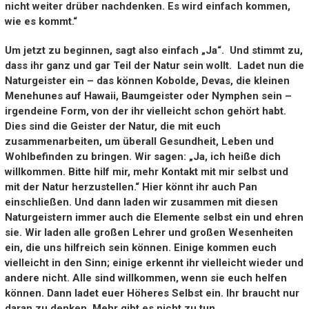
nicht weiter drüber nachdenken. Es wird einfach kommen,
wie es kommt.“
Um jetzt zu beginnen, sagt also einfach „Ja“. Und stimmt zu,
dass ihr ganz und gar Teil der Natur sein wollt. Ladet nun die
Naturgeister ein – das können Kobolde, Devas, die kleinen
Menehunes auf Hawaii, Baumgeister oder Nymphen sein –
irgendeine Form, von der ihr vielleicht schon gehört habt.
Dies sind die Geister der Natur, die mit euch
zusammenarbeiten, um überall Gesundheit, Leben und
Wohlbefinden zu bringen. Wir sagen: „Ja, ich heiße dich
willkommen. Bitte hilf mir, mehr Kontakt mit mir selbst und
mit der Natur herzustellen.“ Hier könnt ihr auch Pan
einschließen. Und dann laden wir zusammen mit diesen
Naturgeistern immer auch die Elemente selbst ein und ehren
sie. Wir laden alle großen Lehrer und großen Wesenheiten
ein, die uns hilfreich sein können. Einige kommen euch
vielleicht in den Sinn; einige erkennt ihr vielleicht wieder und
andere nicht. Alle sind willkommen, wenn sie euch helfen
können. Dann ladet euer Höheres Selbst ein. Ihr braucht nur
daran zu denken. Mehr gibt es nicht zu tun.