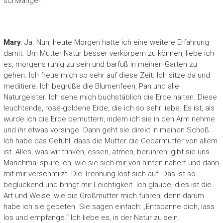
schwanger.
Mary
: Ja. Nun, heute Morgen hatte ich eine weitere Erfahrung
damit. Um Mutter Natur besser verkörpern zu können, liebe ich
es, morgens ruhig zu sein und barfuß in meinen Garten zu
gehen. Ich freue mich so sehr auf diese Zeit. Ich sitze da und
meditiere. Ich begrüße die Blumenfeen, Pan und alle
Naturgeister. Ich sehe mich buchstäblich die Erde halten. Diese
leuchtende, rosé-goldene Erde, die ich so sehr liebe. Es ist, als
würde ich die Erde bemuttern, indem ich sie in den Arm nehme
und ihr etwas vorsinge. Dann geht sie direkt in meinen Schoß.
Ich habe das Gefühl, dass die Mutter die Gebärmutter von allem
ist. Alles, was wir trinken, essen, atmen, berühren, gibt sie uns.
Manchmal spüre ich, wie sie sich mir von hinten nähert und dann
mit mir verschmilzt. Die Trennung löst sich auf. Das ist so
beglückend und bringt mir Leichtigkeit. Ich glaube, dies ist die
Art und Weise, wie die Großmütter mich führen, denn darum
habe ich sie gebeten. Sie sagen einfach: „Entspanne dich, lass
los und empfange.“ Ich liebe es, in der Natur zu sein.