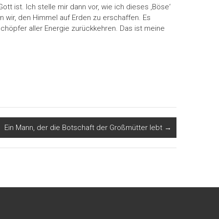
 ist. Ich stelle mir dann vor, wie ich dieses ‚Böse‘
n wir, den Himmel auf Erden zu erschaffen. Es
Schöpfer aller Energie zurückkehren. Das ist meine
Ein Mann, der die Botschaft der Großmütter lebt
→