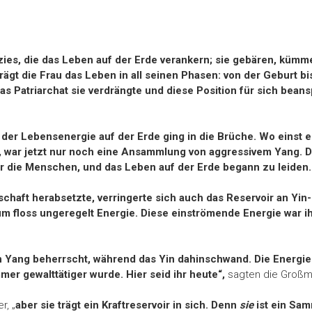
pezies, die das Leben auf der Erde verankern; sie gebären, kü
gt die Frau das Leben in all seinen Phasen: von der Geburt bis
s Patriarchat sie verdrängte und diese Position für sich beans
der Lebensener­gie auf der Erde ging in die Brüche. Wo einst ei
–, war jetzt nur noch eine Ansammlung von aggressivem Yang. Di
ür die Menschen, und das Leben auf der Erde begann zu leiden.
llschaft herabsetzte, verringerte sich auch das Reservoir an Yi
m floss ungeregelt Energie. Diese einströmende Energie war ih
 Yang beherrscht, während das Yin dahinschwand. Die Energie
mer gewalttätiger wurde. Hier seid ihr heute“,
sagten die Groß­
r, „
aber sie trägt ein Kraftreservoir in sich. Denn
sie
ist ein Sam