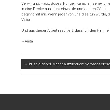
Verwirrung, Hass, Böses, Hunger, Kämpfen sehe/fühle/b
in eine Decke aus Licht einwickle und es den Göttli
beginnt mit mir. Wenn jeder von uns dies tun würde, d
Vision.
Und aus dieser Arbeit resultiert, dass ich den Himme
~ Anita
←
Ihr seid dabei, Macht aufzubauen: Verpasst diese