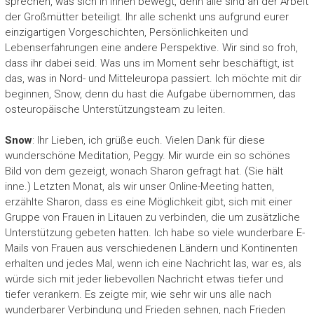
sprechen, was sich in ihnen bewegt, denn alle sind an der Arbeit
der Großmütter beteiligt. Ihr alle schenkt uns aufgrund eurer
einzigartigen Vorgeschichten, Persönlichkeiten und
Lebenserfahrungen eine andere Perspektive. Wir sind so froh,
dass ihr dabei seid. Was uns im Moment sehr beschäftigt, ist
das, was in Nord- und Mitteleuropa passiert. Ich möchte mit dir
beginnen, Snow, denn du hast die Aufgabe übernommen, das
osteuropäische Unterstützungsteam zu leiten.
Snow
: Ihr Lieben, ich grüße euch. Vielen Dank für diese
wunderschöne Meditation, Peggy. Mir wurde ein so schönes
Bild von dem gezeigt, wonach Sharon gefragt hat. (Sie hält
inne.) Letzten Monat, als wir unser Online-Meeting hatten,
erzählte Sharon, dass es eine Möglichkeit gibt, sich mit einer
Gruppe von Frauen in Litauen zu verbinden, die um zusätzliche
Unterstützung gebeten hatten. Ich habe so viele wunderbare E-
Mails von Frauen aus verschiedenen Ländern und Kontinenten
erhalten und jedes Mal, wenn ich eine Nachricht las, war es, als
würde sich mit jeder liebevollen Nachricht etwas tiefer und
tiefer verankern. Es zeigte mir, wie sehr wir uns alle nach
wunderbarer Verbindung und Frieden sehnen, nach Frieden