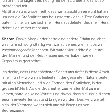
Ich bin in ständiger Verbindung mit dem Lichtnetz, das ist so
präsent bei mir.
Als Sharon uns wissen ließ, dass wir tatsächlich erreicht hatten,
um das die Großmütter uns bei unserem Joshua Tree Gathering
baten, fühlte ich, wie sich mein Herz ausdehnte. Und mein Herz
dehnt sich immer mehr aus.
Sharon
: Danke Mary. Jeder hatte eine andere Erfahrung, aber
was für mich so großartig war, war zu sehen, wie nahtlos wir
zusammengearbeitet
haben. Wir waren vierunddreißig Leute:
drei Männer und der Rest Frauen und wir haben wie ein
Organismus gearbeitet.
Ich denke, dass unser nächster Schritt uns tiefer in diese Arbeit
hinein führt – wo wir als Einheit mit der gesamten Natur arbeiten,
mit allen Menschen und allen Formen des Göttlichen, in der
großen EINHEIT. Als die Großmütter zum ersten Mal zu mir
kamen, hatte ich keine Vorstellung davon, dass sie uns in diesen
enorm erweiterten Zustand bringen würden. Das Herz weitet
sich, der Verstand weitet sich und wir lösen uns von
Begrenzungen.