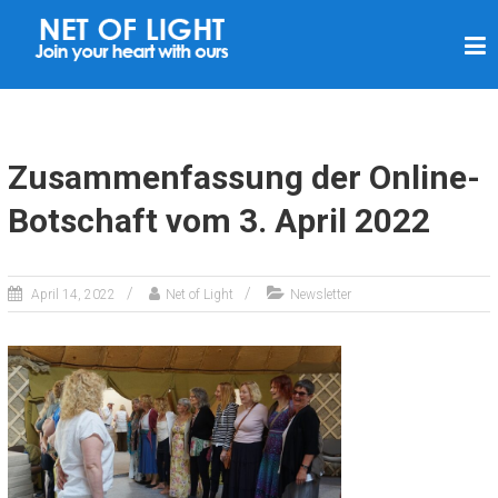
L
I
C
H
T
Zusammenfassung der Online-
N
Botschaft vom 3. April 2022
E
T
Z
April 14, 2022
Net of Light
Newsletter