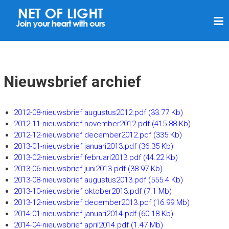
N
E
T
V
A
Nieuwsbrief archief
N
L
2012-08-nieuwsbrief augustus2012.pdf
(33.77 Kb)
I
2012-11-nieuwsbrief november2012.pdf
(415.88 Kb)
C
2012-12-nieuwsbrief december2012.pdf
(335 Kb)
2013-01-nieuwsbrief januari2013.pdf
(36.35 Kb)
H
2013-02-nieuwsbrief februari2013.pdf
(44.22 Kb)
T
2013-06-nieuwsbrief juni2013.pdf
(38.97 Kb)
2013-08-nieuwsbrief augustus2013.pdf
(555.4 Kb)
2013-10-nieuwsbrief oktober2013.pdf
(7.1 Mb)
2013-12-nieuwsbrief december2013.pdf
(16.99 Mb)
2014-01-nieuwsbrief januari2014.pdf
(60.18 Kb)
2014-04-nieuwsbrief april2014.pdf
(1.47 Mb)