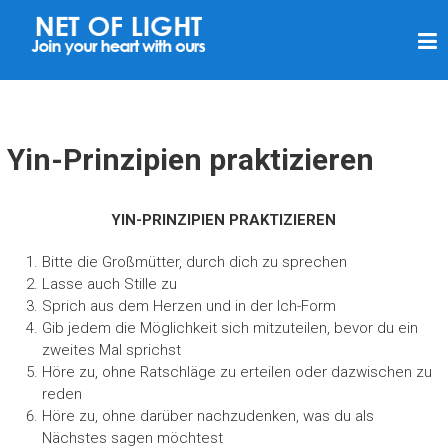
L
I
C
H
T
Yin-Prinzipien praktizieren
N
E
YIN-PRINZIPIEN PRAKTIZIEREN
T
Bitte die Großmütter, durch dich zu sprechen
Z
Lasse auch Stille zu
Sprich aus dem Herzen und in der Ich-Form
Gib jedem die Möglichkeit sich mitzuteilen, bevor du ein
zweites Mal sprichst
Höre zu, ohne Ratschläge zu erteilen oder dazwischen zu
reden
Höre zu, ohne darüber nachzudenken, was du als
Nächstes sagen möchtest