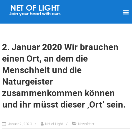
L
I
C
H
T
2. Januar 2020 Wir brauchen
N
einen Ort, an dem die
E
Menschheit und die
T
Z
Naturgeister
zusammenkommen können
und ihr müsst dieser ‚Ort‘ sein.
Januar 2, 2020
Net of Light
Newsletter