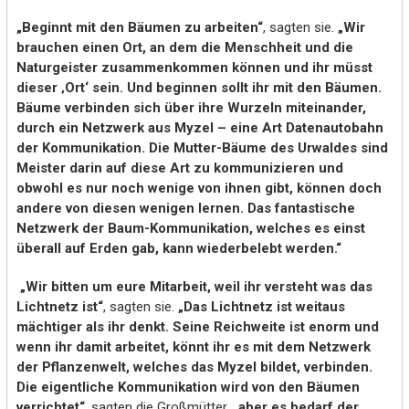
„Beginnt mit den Bäumen zu arbeiten“
, sagten sie.
„Wir
brauchen einen Ort, an dem die Menschheit und die
Naturgeister zusammenkommen können und ihr müsst
dieser ‚Ort‘ sein. Und beginnen sollt ihr mit den Bäumen.
Bäume verbinden sich über ihre Wurzeln miteinander,
durch ein Netzwerk aus Myzel – eine Art Datenautobahn
der Kommunikation. Die Mutter-Bäume des Urwaldes sind
Meister darin auf diese Art zu kommunizieren und
obwohl es nur noch wenige von ihnen gibt, können doch
andere von diesen wenigen lernen. Das fantastische
Netzwerk der Baum-Kommunikation, welches es einst
überall auf Erden gab, kann wiederbelebt werden.“
„Wir bitten um eure Mitarbeit, weil ihr versteht was das
Lichtnetz ist“
, sagten sie.
„Das Lichtnetz ist weitaus
mächtiger als ihr denkt. Seine Reichweite ist enorm und
wenn ihr damit arbeitet, könnt ihr es mit dem Netzwerk
der Pflanzenwelt, welches das Myzel bildet, verbinden.
Die eigentliche Kommunikation wird von den Bäumen
verrichtet“
, sagten die Großmütter,
„aber es bedarf der