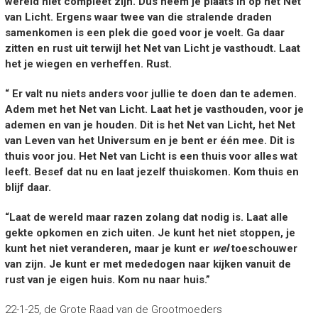
wereld niet compleet zijn. Dus neem je plaats in op het Net
van Licht. Ergens waar twee van die stralende draden
samenkomen is een plek die goed voor je voelt. Ga daar
zitten en rust uit terwijl het Net van Licht je vasthoudt. Laat
het je wiegen en verheffen. Rust.
“ Er valt nu niets anders voor jullie te doen dan te ademen.
Adem met het Net van Licht. Laat het je vasthouden, voor je
ademen en van je houden. Dit is het Net van Licht, het
Net
van Leven
van het Universum en je bent er één mee. Dit is
thuis voor jou. Het Net van Licht is een thuis voor alles wat
leeft. Besef dat nu en laat jezelf thuiskomen. Kom thuis en
blijf daar.
“Laat de wereld maar razen zolang dat nodig is. Laat alle
gekte opkomen en zich uiten. Je kunt het niet stoppen, je
kunt het niet veranderen, maar je kunt er
wel
toeschouwer
van zijn. Je kunt er met mededogen naar kijken vanuit de
rust van je eigen huis. Kom nu naar huis.”
22-1-25, de Grote Raad van de Grootmoeders