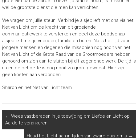
grote Net dat de aarde in deze tijd stabiel houdt, is misschien
wel de grootste dienst die men kan verrichten.
We vragen om jullie steun. Verbind je alsjeblieft met ons via het
Net van Licht om de kracht van dit groeiende
communicatiewerk te versterken en deel deze boodschap
alsjeblieft met je vrienden, familie en buren. Nu is het tijd voor
jongere mensen en degenen die misschien nog nooit van het
Net van Licht of de Grote Raad van de Grootmoeders hebben
gehoord om zich aan te sluiten bij dit zegenende werk. De tijd is
nu en de behoefte is nog nooit zo groot geweest. Hier zijn
geen kosten aan verbonden.
Sharon en het Net van Licht team
←
Wees vastberaden in je toewijding om Liefde en Licht op
Aarde te verankeren.
Houd het Licht aan in tijden van zware duisternis
→