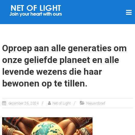
N
E
T
V
A
Oproep aan alle generaties om
N
onze geliefde planeet en alle
L
levende wezens die haar
I
C
bewonen op te tillen.
H
T
december 26, 2024
Net of Light
Nieuwsbrief