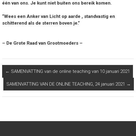
éé
n van ons. Je kunt niet buiten ons bereik komen.
“Wees een Anker van Licht op aarde , standvastig en
schitterend als de sterren boven je.”
– De Grote Raad van Grootmoeders –
←
SAMENVATTING van de online teaching van 10 januari 2021
SAMENVATTING VAN DE ONLINE TEACHING, 24 januari 2021
→