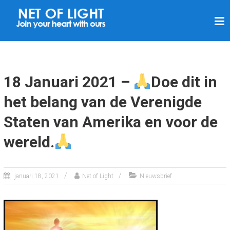
N
E
T
V
A
18 Januari 2021 –
Doe dit in
N
het belang van de Verenigde
L
Staten van Amerika en voor de
I
C
wereld.
H
T
januari 18, 2021
Net of Light
Nieuwsbrief