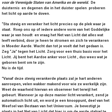
voor de Verenigde Staten van Amerika en de wereld.
De
duisternis en degenen die in het duister spelen proberen
het licht op aarde te doven.
“Sta stevig en veranker het licht precies op de plek waar je
staat. Roep ons op of iedere andere vorm van het Goddelijke
waar je van houdt en vraag het Net van Licht dat alles wat
leeft verbind, door je heen te stromen en zich te verankeren
in Moeder Aarde. Wacht dan tot je voelt dat het gedaan is.
Zeg “Ja” tegen het Licht. Zorg voor een thuis basis voor het
Licht. Jij bent het Aardse anker voor Licht , dus wees wat je
geboren bent om te zijn.
Nu is de tijd.
“Vanaf deze stevig verankerde plaats zal je hart anderen
aanroepen, velen wakker makend voor wie ze werkelijk zijn.
Weet de waarheid hiervan en observeer het terwijl het
gebeurt. Wanneer je op deze manier licht verankert, zend je
automatisch licht uit, en word je een knooppunt, deel van het
Weefsel van Bestaan van het Universum. Je bevestigt je
plaats in het Net van Licht dat hier is om de aarde stabiel te