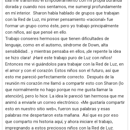
Ella me transmitió el Empoderamiento con mi propia bufanda
dorada y cuando nos sentamos, me sumergí profundamente
en mí interior. Sharon había hablado de grupos que trabajan
con la Red de Luz, mi primer pensamiento «racional» fue
formar un grupo como éste, pero yo trabajo principalmente
con niños, así que pensé en ello.
Trabajo conseres hermosos que tienen dificultades de
lenguaje, como en el autismo, síndrome de Down, alta
sensibilidad… y mientras pensaba en ellos, ¡de repente la idea
se hizo clara! ¡Haré este trabajo puro de Luz con niños!
Entonces me vi guiándolos para trabajar con la Red de Luz, en
el amor y con el corazón. Estos niños son el futuro, así que
esto me pareció perfectamente correcto. Después de la
reunión mi corazón me llamó a compartir esto con Sharon (lo
que normalmente no hago porque no me gusta llamar la
atención), pero lo hice. La idea le pareció tan hermosa que me
animó a enviarle un correo electrónico. «Me gustaría compartir
esto en nuestro sitio web», fueron sus palabras y esas
palabras me despertaron esta mañana. Así que es por eso
que comparto mi historia aquí, y ahora iniciare el trabajo,
impregnando a estos preciosos niños con la Red de Luz.