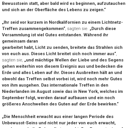
Bewusstsein
statt,
aber bald wird
es
beginnen, aufzutauchen
und sich an der
Oberfläche des Lebens zu zeigen.
“
„Ihr
seid
vor kurzem
in Nordkalifornien zu e
inem Lichtnetz-
Treffen
zusammengekommen
“
, sagten sie.
„Durch
diese
Versammlung ist viel Gutes entstanden.
Während
ihr
gemeinsam daran
ge
arbeitet
habt, Licht
zu
senden
,
breitete das Strahlen sich
von
euch aus.
Dieses Licht breitet sich
noch
immer aus
“
,
sagten sie,
„
und
mächtige Wellen der Liebe und des Segens
gehen
weiterhin von diesem Ereignis aus und bedecken die
Erde und
alles Leben auf ihr. Diese
s Ausbreiten
hält an
und
obwohl d
as Treffen
selbst vorbei ist, wird noch mehr Gutes
von ih
m
ausgehen.
Das i
nternationale
Treffen
in den
Niederlanden im August sowie
das in
New York,
welches
im
September folgt, werden darauf aufbauen und
ein noch
größeres Anschwellen des Guten auf der Erd
e bewirken.“
„
Die Menschheit erwacht aus einer langen Periode de
s
Unbewuss
t-Seins
und
nicht nur jeder von euch erwacht,