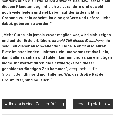
sondern
auch die Erde selbst erwacht. Das
Bewusstsein auf
diesem Planeten beginnt sich zu verändern
und
obwohl
noch viele leiden und
viel Leben auf der Erde
nicht in
Ordnung
zu sein scheint,
ist eine größere und tiefere Liebe
dabei, geboren zu werden.
“
„
Mehr Gutes, als jemals zuvor möglich war,
wird sich zeigen
und
auf der Erd
e erblühen.
Ihr seid Teil dieses Erwachens
, ihr
seid Teil dieser anschwellenden Liebe.
N
ehmt
also
euren
Platz im strahlenden
Lichtn
etz ein und
verankert das Licht,
damit alle es sehen
und
fühlen
können
und
es sie ermutigen
möge.
Ihr werdet
durch die Schwierigkeiten diese
r
geschichtsträchtigen Zeit kommen“
, versprachen die
Großmütter.
„
Ihr seid nicht allein
e
. Wir, der Große Rat der
Großmütter, sind bei euch.
“
←
Ihr lebt in einer Zeit der Öffnung
Lebendig bleiben
→