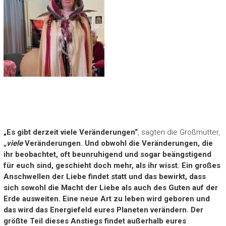
„Es gibt derzeit viele Veränderungen
“
, sagten die Großmütter,
„
viele
Veränderungen. Und
obwohl
die Veränderungen, die
ihr beobachtet, oft beunruhigend und sogar beängstigend
für euc
h sind,
geschieht
doch
mehr, als ihr wisst. Ein großes
Anschwellen der Liebe
findet statt und das
bewirkt, dass
sich
sowohl
die Macht der Liebe
als auch
des Guten auf der
Erde
ausweiten. Eine neue Art zu leben wird gebore
n
und
das wird das Energiefeld eures Planeten verändern. Der
größte Teil d
ieses Anstiegs
findet
außerhalb
eures