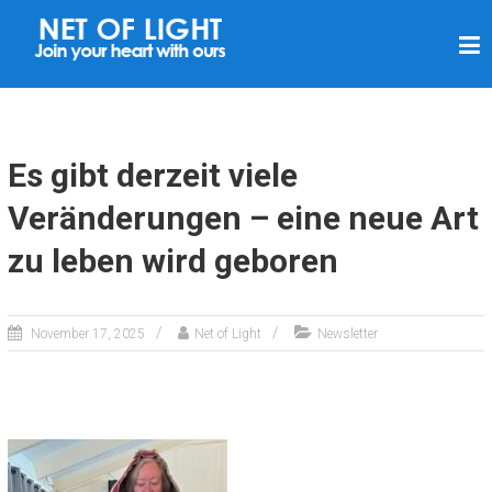
L
I
C
H
T
Es gibt derzeit viele
N
Veränderungen – eine neue Art
E
zu leben wird geboren
T
Z
November 17, 2025
Net of Light
Newsletter