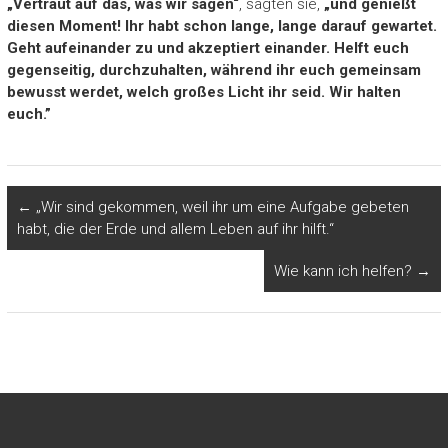
„Vertraut auf das, was wir sagen“
, sagten sie,
„und genießt
diesen Moment! Ihr habt schon lange, lange darauf gewartet.
Geht aufeinander zu und akzeptiert einander. Helft euch
gegenseitig, durchzuhalten, während ihr euch gemeinsam
bewusst werdet, welch großes Licht ihr seid. Wir halten
euch.”
←
„Wir sind gekommen, weil ihr um eine Aufgabe gebeten
habt, die der Erde und allem Leben auf ihr hilft.“
Wie kann ich helfen?
→