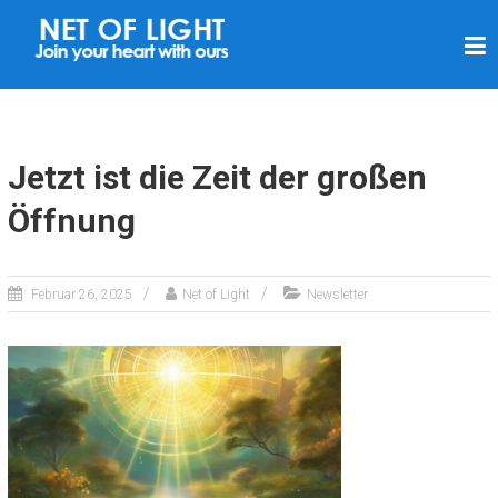
L
I
C
H
T
Jetzt ist die Zeit der großen
N
Öffnung
E
T
Z
Februar 26, 2025
Net of Light
Newsletter