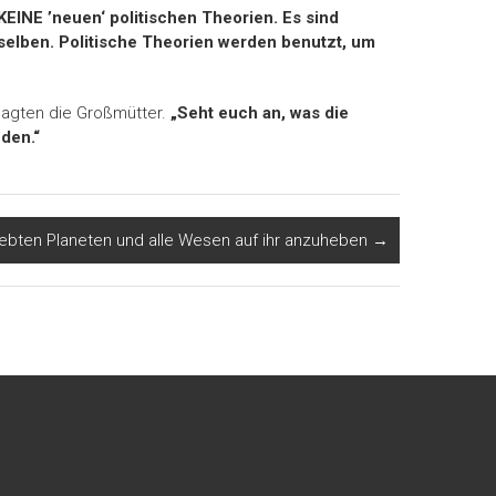
KEINE ’neuen‘ politischen Theorien. Es sind
selben. Politische Theorien werden benutzt, um
sagten die Großmütter.
„Seht euch an, was die
nden.“
liebten Planeten und alle Wesen auf ihr anzuheben
→