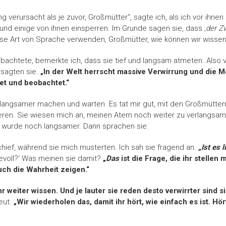
 verursacht als je zuvor, Großmütter“, sagte ich, als ich vor ihne
und einige von ihnen einsperren. Im Grunde sagen sie, dass
‚der Zw
se Art von Sprache verwenden, Großmütter, wie können wir wissen,
obachtete, bemerkte ich, dass sie tief und langsam atmeten. Also
, sagten sie.
„In der Welt herrscht massive Verwirrung und die M
tet und beobachtet.“
 langsamer machen und warten. Es tat mir gut, mit den Großmütter
ren. Sie wiesen mich an, meinen Atem noch weiter zu verlangsamen 
 wurde noch langsamer. Dann sprachen sie:
chief, während sie mich musterten. Ich sah sie fragend an.
„Ist es l
bevoll?‘ Was meinen sie damit?
„
Das
ist die Frage, die ihr stellen 
euch die Wahrheit zeigen.“
hr weiter wissen. Und je lauter sie reden desto verwirrter sind si
eut.
„Wir wiederholen das, damit ihr hört, wie einfach es ist. Hör