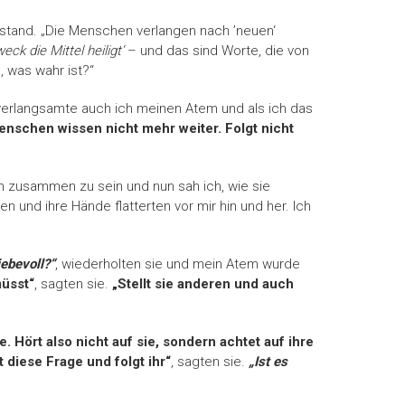
n stand. „Die Menschen verlangen nach ’neuen‘
eck die Mittel heiligt‘
– und das sind Worte, die von
 was wahr ist?“
 verlangsamte auch ich meinen Atem und als ich das
enschen wissen nicht mehr weiter. Folgt nicht
n zusammen zu sein und nun sah ich, wie sie
und ihre Hände flatterten vor mir hin und her. Ich
iebevoll?“
, wiederholten sie und mein Atem wurde
müsst“
, sagten sie.
„Stellt sie anderen und auch
e. Hört also nicht auf sie, sondern achtet auf ihre
t diese Frage und folgt ihr“
, sagten sie.
„Ist es