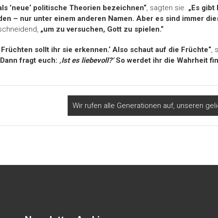
ls ’neue‘ politische Theorien bezeichnen“
, sagten sie.
„Es gibt 
rden – nur unter einem anderen Namen. Aber es sind immer die
 schneidend,
„um zu versuchen, Gott zu spielen.“
 Früchten sollt ihr sie erkennen.‘ Also schaut auf die Früchte“
, 
 Dann fragt euch:
‚Ist es liebevoll?‘
So werdet ihr die Wahrheit fi
Wir rufen alle Generationen auf, unseren ge