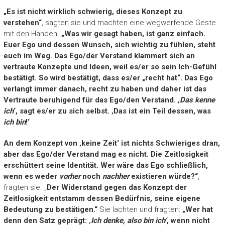
„Es ist nicht wirklich schwierig, dieses Konzept zu
verstehen“
, sagten sie und machten eine wegwerfende Geste
mit den Händen.
„Was wir gesagt haben, ist ganz einfach.
Euer Ego und dessen Wunsch, sich wichtig zu fühlen, steht
euch im Weg. Das Ego/der Verstand klammert sich an
vertraute Konzepte und Ideen, weil es/er so sein Ich-Gefühl
bestätigt. So wird bestätigt, dass es/er „recht hat“. Das Ego
verlangt immer danach, recht zu haben und daher ist das
Vertraute beruhigend für das Ego/den Verstand. ‚
Das kenne
ich
‘, sagt es/er zu sich selbst. ‚Das ist ein Teil dessen, was
ich bin
!‘
An dem Konzept von ‚keine Zeit‘ ist nichts Schwieriges dran,
aber das Ego/der Verstand mag es nicht. Die Zeitlosigkeit
erschüttert seine Identität. Wer wäre das Ego schließlich,
wenn es weder
vorher
noch
nachher
existieren würde?“
,
fragten sie. „
Der Widerstand gegen das Konzept der
Zeitlosigkeit entstamm dessen Bedürfnis, seine eigene
Bedeutung zu bestätigen.“
Sie lachten und fragten:
„Wer hat
denn den Satz geprägt:
‚Ich denke, also bin ich‘
, wenn nicht