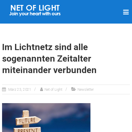
L
I
C
H
T
Im Lichtnetz sind alle
N
sogenannten Zeitalter
E
miteinander verbunden
T
Z
März 23, 2021
Net of Light
Newsletter