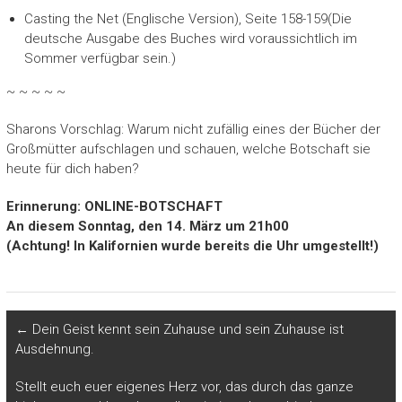
Casting the Net (Englische Version), Seite 158-159(Die
deutsche Ausgabe des Buches wird voraussichtlich im
Sommer verfügbar sein.)
~ ~ ~ ~ ~
Sharons Vorschlag: Warum nicht zufällig eines der Bücher der
Großmütter aufschlagen und schauen, welche Botschaft sie
heute für dich haben?
Erinnerung: ONLINE-BOTSCHAFT
An diesem Sonntag, den 14. März um 21h00
(Achtung! In Kalifornien wurde bereits die Uhr umgestellt!)
←
Dein Geist kennt sein Zuhause und sein Zuhause ist
Ausdehnung.
Stellt euch euer eigenes Herz vor, das durch das ganze