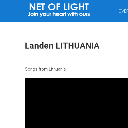
NET
OVE
VAN
LICHT
Landen LITHUANIA
Songs from Lithuania