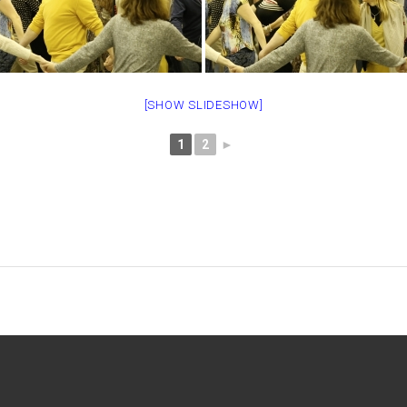
[SHOW SLIDESHOW]
1
2
►