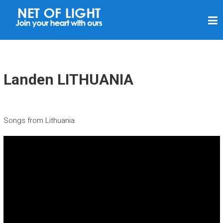
N
E
T
V
A
Landen LITHUANIA
N
L
I
Songs from Lithuania
C
H
T