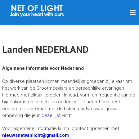
N
E
T
V
A
Landen NEDERLAND
N
L
Algemene informatie voor Nederland
I
Op diverse plaatsen komen maandelijks groepen bij elkaar om
C
het werk van de Grootmoeders en persoonlijke ervaringen
H
hiermee met elkaar te delen. Inhoud, vorm en frequentie van de
T
bijeenkomsten verschillen onderling. Je neemt dus best
contact op per email met de baken-gastvrouw uit jouw
omgeving die je in
deze lijst
vindt.
Voor algemene informatie kunt u contact opnemen met
nieuwsnetvanlicht@gmail.com